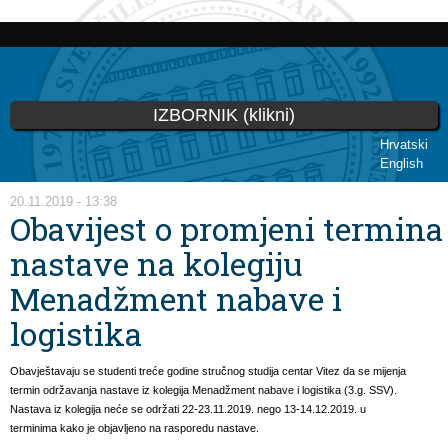
Skoči
na
glavni
sadržaj
IZBORNIK (klikni)
Hrvatski
English
Vi ste ovdje
20.11.2019 - 13:38
Obavijest o promjeni termina
nastave na kolegiju
Menadžment nabave i
logistika
Obavještavaju se studenti treće godine stručnog studija centar Vitez da se mijenja
termin održavanja nastave iz kolegija Menadžment nabave i logistika (3.g. SSV).
Nastava iz kolegija neće se održati 22-23.11.2019. nego 13-14.12.2019. u
terminima kako je objavljeno na rasporedu nastave.