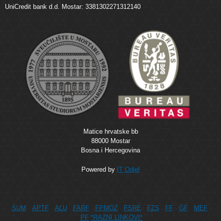
UniCredit bank d.d. Mostar: 3381302271312140
Matice hrvatske bb
88000 Mostar
Bosna i Hercegovina
Powered by
IT Odjel
SUM
APTF
ALU
FARF
FPMOZ
FSRE
FZS
FF
GF
MEF
PF
*RAZNI LINKOVI*