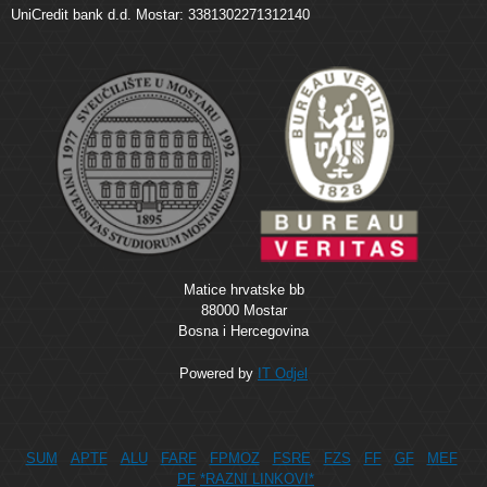
UniCredit bank d.d. Mostar: 3381302271312140
Matice hrvatske bb
88000 Mostar
Bosna i Hercegovina
Powered by
IT Odjel
SUM
APTF
ALU
FARF
FPMOZ
FSRE
FZS
FF
GF
MEF
PF
*RAZNI LINKOVI*