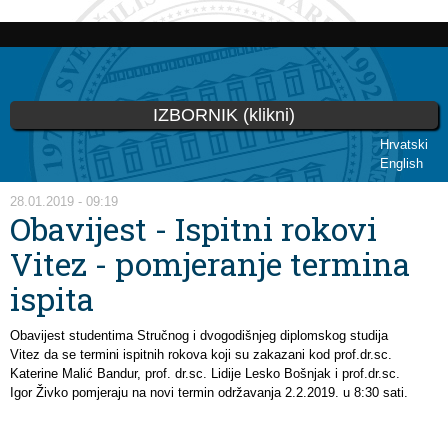
Skoči
na
glavni
sadržaj
IZBORNIK (klikni)
Hrvatski
English
Vi ste ovdje
28.01.2019 - 09:19
Obavijest - Ispitni rokovi
Vitez - pomjeranje termina
ispita
Obavijest studentima Stručnog i dvogodišnjeg diplomskog studija
Vitez da se termini ispitnih rokova koji su zakazani kod prof.dr.sc.
Katerine Malić Bandur, prof. dr.sc. Lidije Lesko Bošnjak i prof.dr.sc.
Igor Živko pomjeraju na novi termin održavanja 2.2.2019. u 8:30 sati.