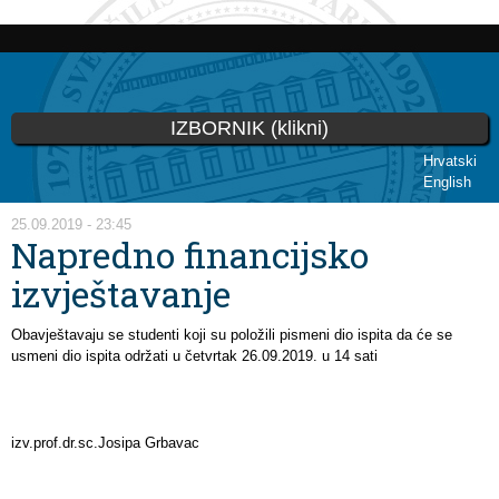
Skoči
na
glavni
sadržaj
IZBORNIK (klikni)
Hrvatski
English
Vi ste ovdje
25.09.2019 - 23:45
Napredno financijsko
izvještavanje
Obavještavaju se studenti koji su položili pismeni dio ispita da će se
usmeni dio ispita održati u četvrtak 26.09.2019. u 14 sati
izv.prof.dr.sc.Josipa Grbavac