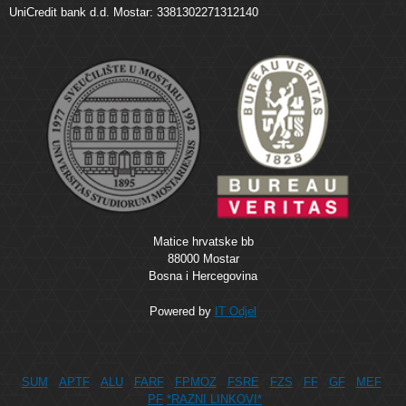
UniCredit bank d.d. Mostar: 3381302271312140
Matice hrvatske bb
88000 Mostar
Bosna i Hercegovina
Powered by
IT Odjel
SUM
APTF
ALU
FARF
FPMOZ
FSRE
FZS
FF
GF
MEF
PF
*RAZNI LINKOVI*