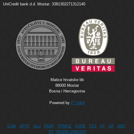
UniCredit bank d.d. Mostar: 3381302271312140
Matice hrvatske bb
88000 Mostar
Bosna i Hercegovina
Powered by
IT Odjel
SUM
APTF
ALU
FARF
FPMOZ
FSRE
FZS
FF
GF
MEF
PF
*RAZNI LINKOVI*