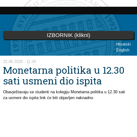
Skoči
na
glavni
sadržaj
IZBORNIK (klikni)
Hrvatski
English
Vi ste ovdje
22.06.2020 - 11:34
Monetarna politika u 12.30
sati usmeni dio ispita
Obavještavaju se studenti na kolegiju Monetarna politika u 12.30 sati
za usmeni dio ispita link će biti objavljen naknadno.