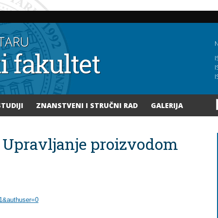
Skoči
na
glavni
sadržaj
N
I
I
I
STUDIJI
ZNANSTVENI I STRUČNI RAD
GALERIJA
 Upravljanje proizvodom
=1&authuser=0