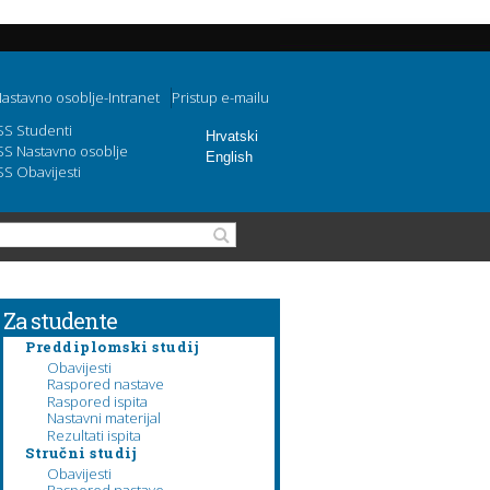
astavno osoblje-Intranet
Pristup e-mailu
SS Studenti
Hrvatski
SS Nastavno osoblje
English
SS Obavijesti
Obrazac pretraživanja
Pretraga
Za studente
Preddiplomski studij
Obavijesti
Raspored nastave
Raspored ispita
Nastavni materijal
Rezultati ispita
Stručni studij
Obavijesti