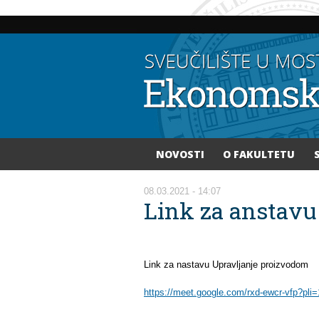
NOVOSTI
O FAKULTETU
Vi ste ovdje
08.03.2021 - 14:07
Link za anstavu
Link za nastavu Upravljanje proizvodom
https://meet.google.com/rxd-ewcr-vfp?pli