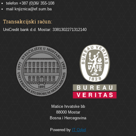
telefon +387 (0)36/ 355-108
mail
knjiznica@ef.sum.ba
Transakcijski račun:
UniCredit bank d.d. Mostar: 3381302271312140
Matice hrvatske bb
88000 Mostar
Bosna i Hercegovina
Powered by
IT Odjel