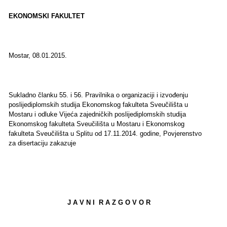
EKONOMSKI FAKULTET
Mostar, 08.01.2015.
Sukladno članku 55. i 56. Pravilnika o organizaciji i izvođenju
poslijediplomskih studija Ekonomskog fakulteta Sveučilišta u
Mostaru i odluke Vijeća zajedničkih poslijediplomskih studija
Ekonomskog fakulteta Sveučilišta u Mostaru i Ekonomskog
fakulteta Sveučilišta u Splitu od 17.11.2014. godine, Povjerenstvo
za disertaciju zakazuje
J A V N I R A Z G O V O R