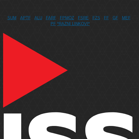
SUM
APTF
ALU
FARF
FPMOZ
FSRE
FZS
FF
GF
MEF
PF
*RAZNI LINKOVI*