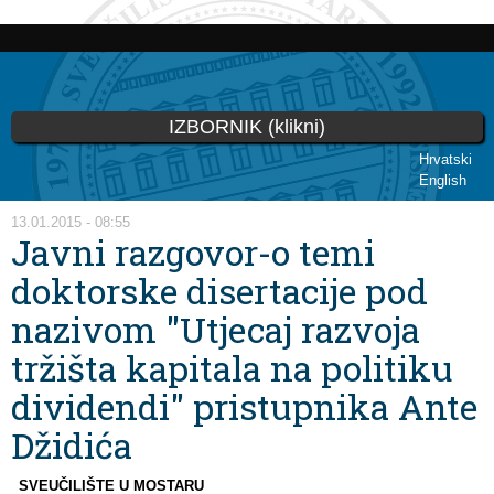
Skoči
na
glavni
sadržaj
IZBORNIK (klikni)
Hrvatski
English
Vi ste ovdje
13.01.2015 - 08:55
Javni razgovor-o temi
doktorske disertacije pod
nazivom "Utjecaj razvoja
tržišta kapitala na politiku
dividendi" pristupnika Ante
Džidića
SVEUČILIŠTE U MOSTARU