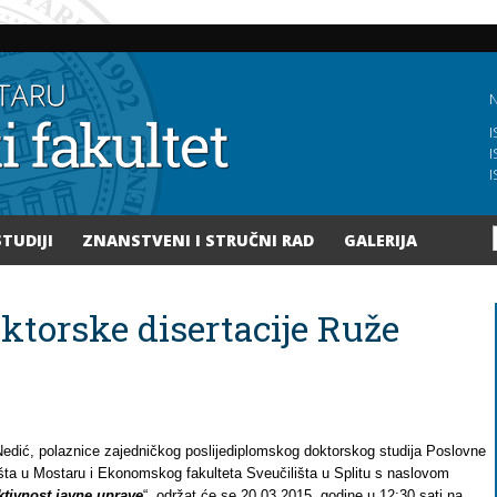
Skoči
na
glavni
sadržaj
N
I
I
I
STUDIJI
ZNANSTVENI I STRUČNI RAD
GALERIJA
ktorske disertacije Ruže
edić, polaznice zajedničkog poslijediplomskog doktorskog studija Poslovne
ta u Mostaru i Ekonomskog fakulteta Sveučilišta u Splitu s naslovom
tivnost javne uprave
“, održat će se 20.03.2015. godine u 12:30 sati na