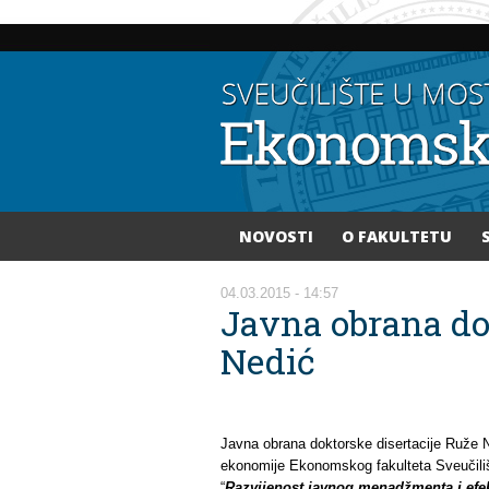
NOVOSTI
O FAKULTETU
Vi ste ovdje
04.03.2015 - 14:57
Javna obrana do
Nedić
Javna obrana doktorske disertacije Ruže N
ekonomije Ekonomskog fakulteta Sveučiliš
“
Razvijenost javnog menadžmenta i efek