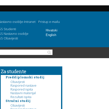
astavno osoblje-Intranet
Pristup e-mailu
SS Studenti
Hrvatski
SS Nastavno osoblje
English
SS Obavijesti
Obrazac pretraživanja
Pretraga
Za studente
Preddiplomski studij
Obavijesti
Raspored nastave
Raspored ispita
Nastavni materijal
Rezultati ispita
Stručni studij
Obavijesti