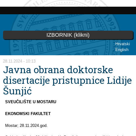
Skoči
na
glavni
sadržaj
IZBORNIK (klikni)
Hrvatski
English
Vi ste ovdje
28.11.2024 - 10:13
Javna obrana doktorske
disertacije pristupnice Lidije
Šunjić
SVEUČILIŠTE U MOSTARU
EKONOMSKI FAKULTET
Mostar; 28.11.2024.god.