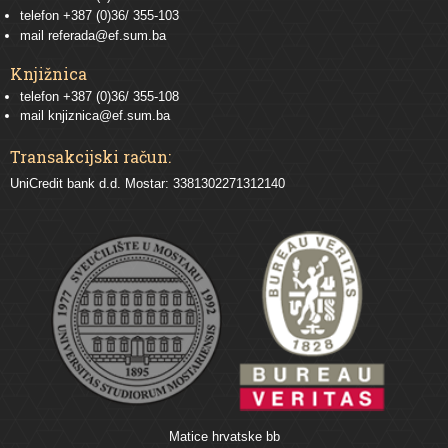
telefon
+387 (0)36/ 355-103
mail
referada@ef.sum.ba
Knjižnica
telefon +387 (0)36/ 355-108
mail
knjiznica@ef.sum.ba
Transakcijski račun:
UniCredit bank d.d. Mostar: 3381302271312140
Matice hrvatske bb