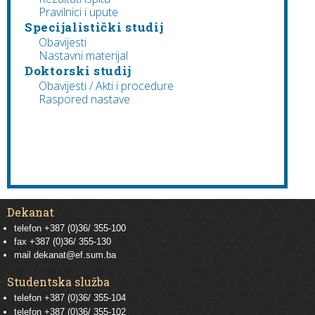
Pravilnici i upute
Specijalistički studij
Obavijesti
Nastavni materijal
Doktorski studij
Obavijesti / Akti i procedure
Raspored nastave
Dekanat
telefon +387 (0)36/ 355-100
fax +387 (0)36/ 355-130
mail
dekanat@ef.sum.ba
Studentska služba
telefon
+387 (0)36/ 355-104
telefon
+387 (0)36/ 355-102