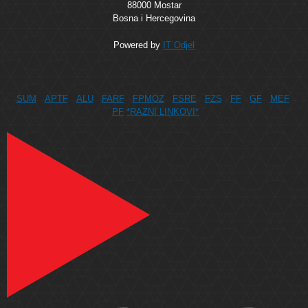
88000 Mostar
Bosna i Hercegovina
Powered by
IT Odjel
SUM
APTF
ALU
FARF
FPMOZ
FSRE
FZS
FF
GF
MEF
PF
*RAZNI LINKOVI*