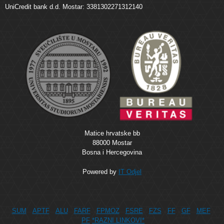
UniCredit bank d.d. Mostar: 3381302271312140
Matice hrvatske bb
88000 Mostar
Bosna i Hercegovina
Powered by
IT Odjel
SUM
APTF
ALU
FARF
FPMOZ
FSRE
FZS
FF
GF
MEF
PF
*RAZNI LINKOVI*