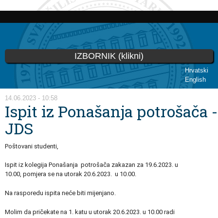
Skoči
na
glavni
sadržaj
IZBORNIK (klikni)
Hrvatski
English
Vi ste ovdje
14.06.2023 - 10:58
Ispit iz Ponašanja potrošača -
JDS
Poštovani studenti,
Ispit iz kolegija Ponašanja potrošača zakazan za 19.6.2023. u
10.00,
pomjera se na utorak 20.6.2023. u 10.00.
Na rasporedu ispita neće biti mijenjano.
Molim da pričekate na 1. katu u utorak 20.6.2023. u 10.00 radi