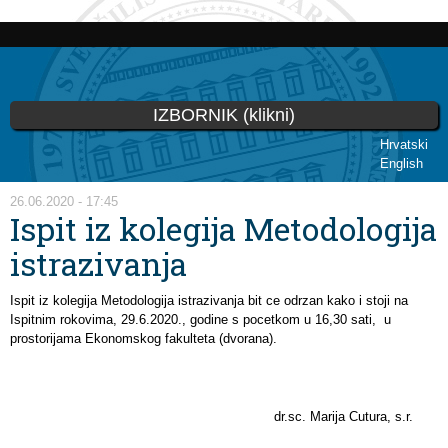
Skoči
na
glavni
sadržaj
IZBORNIK (klikni)
Hrvatski
English
Vi ste ovdje
26.06.2020 - 17:45
Ispit iz kolegija Metodologija
istrazivanja
Ispit iz kolegija Metodologija istrazivanja bit ce odrzan kako i stoji na
Ispitnim rokovima, 29.6.2020., godine s pocetkom u 16,30 sati, u
prostorijama Ekonomskog fakulteta (dvorana).
dr.sc. Marija Cutura, s.r.