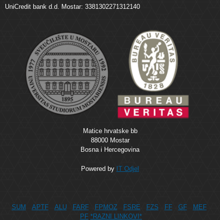
UniCredit bank d.d. Mostar: 3381302271312140
Matice hrvatske bb
88000 Mostar
Bosna i Hercegovina
Powered by
IT Odjel
SUM
APTF
ALU
FARF
FPMOZ
FSRE
FZS
FF
GF
MEF
PF
*RAZNI LINKOVI*