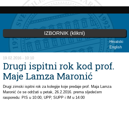
Skoči
na
glavni
sadržaj
IZBORNIK (klikni)
Hrvatski
English
Vi ste ovdje
19.02.2016 - 10:10
Drugi ispitni rok kod prof.
Maje Lamza Maronić
Drugi zimski ispitni rok za kolegije koje predaje prof. Maja Lamza
Maronić će se održati u petak, 26.2.2016. prema sljedećem
rasporedu: PIS u 10:00, UPP, SUPP i IM u 14:00