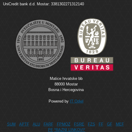
UniCredit bank d.d. Mostar: 3381302271312140
Matice hrvatske bb
88000 Mostar
Bosna i Hercegovina
Powered by
IT Odjel
SUM
APTF
ALU
FARF
FPMOZ
FSRE
FZS
FF
GF
MEF
PF
*RAZNI LINKOVI*