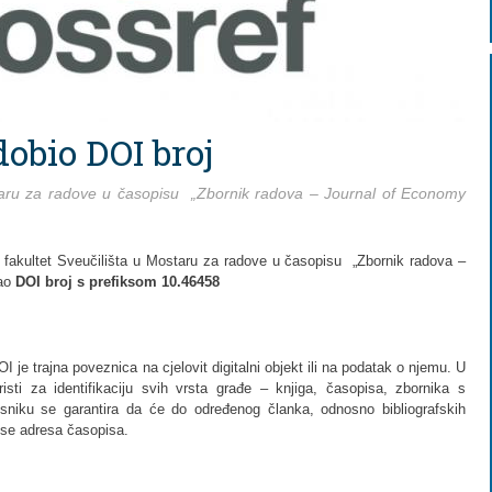
obio DOI broj
staru za radove u časopisu „Zbornik radova – Journal of Economy
 fakultet Sveučilišta u Mostaru za radove u časopisu „Zbornik radova –
rao
DOI broj s prefiksom 10.46458
DOI je trajna poveznica na cjelovit digitalni objekt ili na podatak o njemu. U
isti za identifikaciju svih vrsta građe – knjiga, časopisa, zbornika s
isniku se garantira da će do određenog članka, odnosno bibliografskih
i se adresa časopisa.