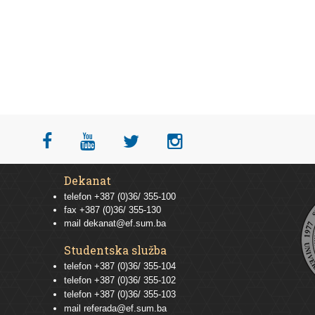
Dekanat
telefon +387 (0)36/ 355-100
fax +387 (0)36/ 355-130
mail
dekanat@ef.sum.ba
Studentska služba
telefon
+387 (0)36/ 355-104
telefon
+387 (0)36/ 355-102
telefon
+387 (0)36/ 355-103
mail
referada@ef.sum.ba