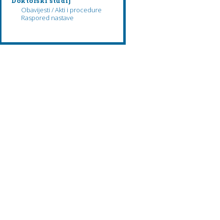
Doktorski studij
Obavijesti / Akti i procedure
Raspored nastave