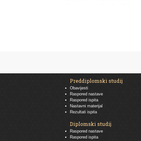
Preddiplomski studij
Obavijesti
Raspored nastave
Raspored ispita
Nastavni materijal
Rezultati ispita
Diplomski studij
Raspored nastave
Raspored ispita