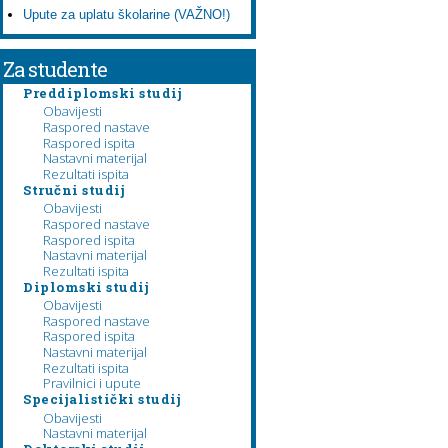
Upute za uplatu školarine (VAŽNO!)
Za studente
Preddiplomski studij
Obavijesti
Raspored nastave
Raspored ispita
Nastavni materijal
Rezultati ispita
Stručni studij
Obavijesti
Raspored nastave
Raspored ispita
Nastavni materijal
Rezultati ispita
Diplomski studij
Obavijesti
Raspored nastave
Raspored ispita
Nastavni materijal
Rezultati ispita
Pravilnici i upute
Specijalistički studij
Obavijesti
Nastavni materijal