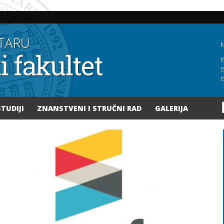
Skoči
na
glavni
sadržaj
N
I
I
I
STUDIJI
ZNANSTVENI I STRUČNI RAD
GALERIJA