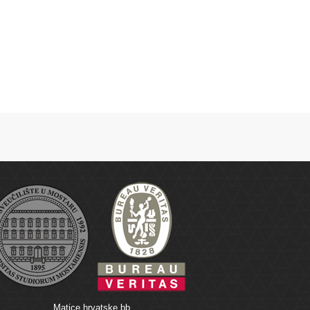
Matice hrvatske bb