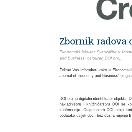
Zbornik radova d
Ekonomski fakultet Sveučilišta u Mo
and Business“ osigurao DOI broj.
Želimo Vas informirati kako je Ekonomski
Journal of Economy and Business“ osigu
DOI broj je digitalni identifikator objekta. 
nakladništvu i knjižničarstvu DOI se kor
konferencija. Osiguranjem DOI broja kor
podataka uvijek doći, bez obzira mijenja l