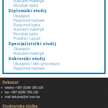
Nastavni materijal
Rezultati ispita
Diplomski studij
Obavijesti
Raspored nastave
Raspored ispita
Nastavni materijal
Rezultati ispita
Pravilnici i upute
Specijalistički studij
Obavijesti
Nastavni materijal
Doktorski studij
Obavijesti / Akti i procedure
Raspored nastave
Dekanat
telefon +387 (0)36/ 355-100
fax +387 (0)36/ 355-130
mail
dekanat@ef.sum.ba
Studentska služba