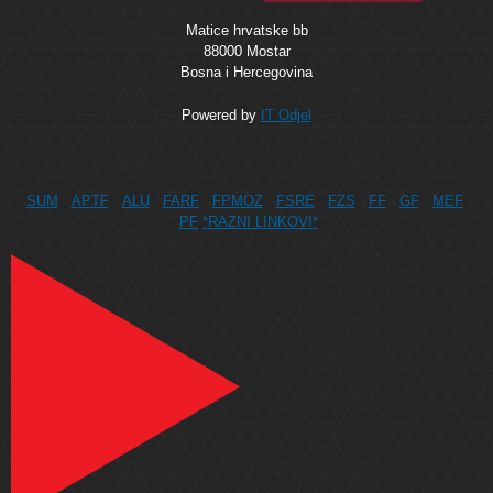
Matice hrvatske bb
88000 Mostar
Bosna i Hercegovina
Powered by
IT Odjel
SUM
APTF
ALU
FARF
FPMOZ
FSRE
FZS
FF
GF
MEF
PF
*RAZNI LINKOVI*