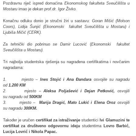
Pozdravnu riječ ispred domaćina
Ekonomskog fakulteta Sveučilišta u
Mostaru
imao je
dekan prof.dr. Igor Živko.
Konačnu odluku donio je stručni žiri u sastavu:
Goran Mišić (Molson
Coors), Lidija Šunjić (Ekonomski fakultet Sveučilišta u Mostaru) i
Ljubiša Mičić (CERK).
Za tehnički dio pobrinuo se Damir Lucović
(
Ekonomski fakultet
Sveučilišta u Mostaru).
Tri najbolja studentska rješenja su nagrađena certifikatima i novčanim
nagradama:
1.
mjesto –
Ines Stojić i Ana Đandara
osvojile su
nagradu
od
1.200 KM
2.
mjesto –
Aleksa Poljašević i Dejan Petković,
osvojili
su
nagradu
od
500KM
3.
mjesto –
Marija Dragić, Mato Lukić i Elena Oroz
osvojili
su
nagradu
300KM.
Također je uručen
certifikat za istraživanje
studentici
Ivi Glamuzini te
certifikat za društveno odgovornu ideju
studentima
Lovro Barbić,
Lucija Lovrić i Nikola Papac.