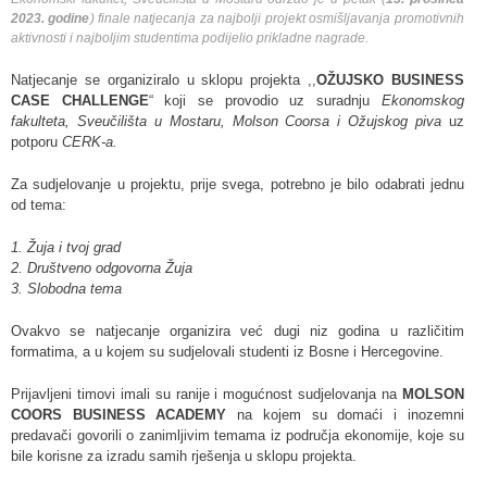
2023. godine
) finale natjecanja za najbolji projekt osmišljavanja promotivnih
aktivnosti i najboljim studentima podijelio prikladne nagrade.
Natjecanje se organiziralo u sklopu projekta ,,
OŽUJSKO BUSINESS
CASE CHALLENGE
“ koji se provodio uz suradnju
Ekonomskog
fakulteta, Sveučilišta u Mostaru, Molson Coorsa i Ožujskog piva
uz
potporu
CERK-a.
Za sudjelovanje u projektu, prije svega, potrebno je bilo odabrati jednu
od tema:
1. Žuja i tvoj grad
2. Društveno odgovorna Žuja
3. Slobodna tema
Ovakvo se natjecanje organizira već dugi niz godina u različitim
formatima, a u kojem su sudjelovali studenti iz Bosne i Hercegovine.
Prijavljeni timovi imali su ranije i mogućnost sudjelovanja na
MOLSON
COORS BUSINESS ACADEMY
na kojem su domaći i inozemni
predavači govorili o zanimljivim temama iz područja ekonomije, koje su
bile korisne za izradu samih rješenja u sklopu projekta.