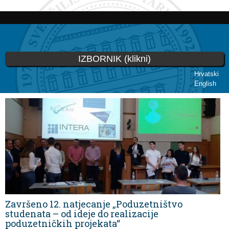
Skoči
na
glavni
sadržaj
IZBORNIK (klikni)
Hrvatski
English
Vi ste ovdje
Završeno 12. natjecanje „Poduzetništvo
studenata – od ideje do realizacije
poduzetničkih projekata“