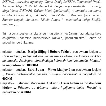
(HERAG - razvojna agencija), Goran Dodig (INTERA Tehnološki Park),
Tomislav Majić (LINK Mostar – Udruženje za poduzetništvo i posao),
Maja Vican (REDAH), Dalibor Miloš (poduzetnik) te svakako nastavno
osoblje Ekonomskog fakulteta, Sveučilišta u Mostaru (prof. dr.sc.
Zdenko Klepić, doc.dr.sc. Nikola Papac i asistentica Lidija Šunjić,
mag.oec). .
Tri najbolja poslovna plana su nagrađena novčanim nagradama koje
osigurava Federalno ministarstvo razvoja, poduzetništva i obrta te
prigodnim certifikatima:
mjesto – studenti
Marija Šiljeg i Robert Tokić
s poslovnom idejom ,,
Proizvodnja i prodaja zaklona kontejnera za otpad, zaklona za bicikle i
automobile, žardinjera, drvenih klupa i drvenih kanti za smeće- Madera“
te
nagradom od 1000KM
mjesto – studenti
Sara Sudar i Mirko Matijević
sa poslovnom idejom
,,
Vizion- profesionalno rješenje u svijetu nogometa“
te nagradom od
600KM
mjesto – studenti Magdalena Kraljević i Oliver
Rotim sa poslovnom
idejom ,,
Pripreme za državnu maturu i prijemne ispite- Presto“
te
nagradom od
400KM.