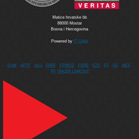
Matice hrvatske bb
88000 Mostar
Bosna i Hercegovina
Powered by
IT Odjel
SUM
APTF
ALU
FARF
FPMOZ
FSRE
FZS
FF
GF
MEF
PF
*RAZNI LINKOVI*