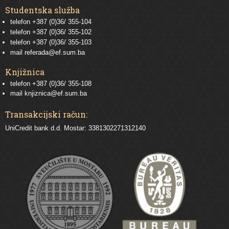
Studentska služba
telefon
+387 (0)36/ 355-104
telefon
+387 (0)36/ 355-102
telefon
+387 (0)36/ 355-103
mail
referada@ef.sum.ba
Knjižnica
telefon +387 (0)36/ 355-108
mail
knjiznica@ef.sum.ba
Transakcijski račun:
UniCredit bank d.d. Mostar: 3381302271312140