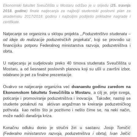
Ekonomski fakultet Sveučilišta u Mostaru održao je u srijedu (
25. travnja
2018. godine
) finale natjecanja za najbolji studentski poslovni plan za
akademsku 2017/2018. godinu i najboljim podijelio prikladne nagrade i
certifikate.
Natjecanje se organizira u sklopu projekta ,,
Poduzetništvo studenata –
od ideje do realizacije poduzetničkih projekata
“, koji se provodio uz
financijsku potporu Federalnog ministarstva razvoja, poduzetništva i
obrta.
U natjecanju je sudjelovalo preko 40 timova studenata Sveučilišta u
Mostaru, a od šesnaest poslovnih planova koji su ušli u završni izbor,
odabrano je pet za finalne prezentacije.
Ovakvo se natjecanje organizira već
dvanaestu godinu zaredom na
Ekonomskom fakultetu Sveučilišta u Mostaru
, a cilj je, prije svega,
poticanje i promoviranje poduzetništva i inovacija. Također, nastoji se
studente potaknuti na aktivan angažman te kreiranje poduzetničkog
pothvata kao nešto što je pozitivno i nešto čime se, na neki način,
može nadići današnja kriza.
Konačnu odluku donio je stručni žiri u sastavu:
Josip Tomičić
(Federalno ministarstvo razvoja, poduzetništva i obrta), Ivan Jelčić