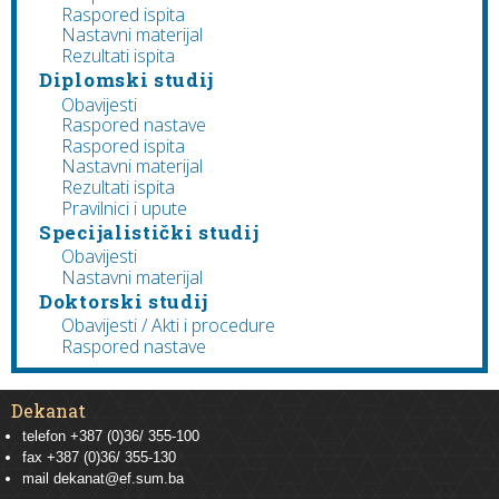
Raspored ispita
Nastavni materijal
Rezultati ispita
Diplomski studij
Obavijesti
Raspored nastave
Raspored ispita
Nastavni materijal
Rezultati ispita
Pravilnici i upute
Specijalistički studij
Obavijesti
Nastavni materijal
Doktorski studij
Obavijesti / Akti i procedure
Raspored nastave
Dekanat
telefon +387 (0)36/ 355-100
fax +387 (0)36/ 355-130
mail
dekanat@ef.sum.ba