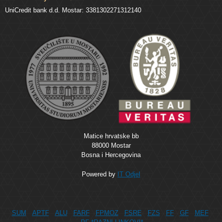
UniCredit bank d.d. Mostar: 3381302271312140
Matice hrvatske bb
88000 Mostar
Bosna i Hercegovina
Powered by
IT Odjel
SUM
APTF
ALU
FARF
FPMOZ
FSRE
FZS
FF
GF
MEF