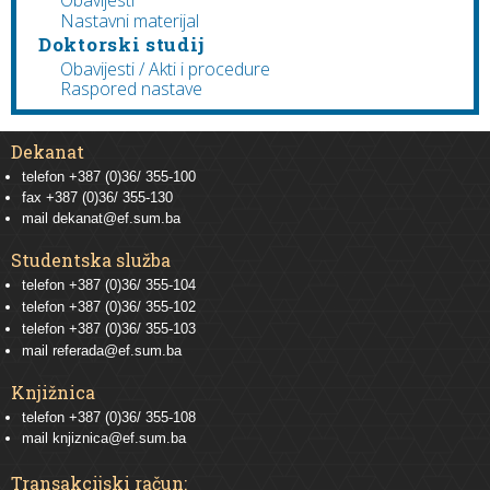
Obavijesti
Nastavni materijal
Doktorski studij
Obavijesti / Akti i procedure
Raspored nastave
Dekanat
telefon +387 (0)36/ 355-100
fax +387 (0)36/ 355-130
mail
dekanat@ef.sum.ba
Studentska služba
telefon
+387 (0)36/ 355-104
telefon
+387 (0)36/ 355-102
telefon
+387 (0)36/ 355-103
mail
referada@ef.sum.ba
Knjižnica
telefon +387 (0)36/ 355-108
mail
knjiznica@ef.sum.ba
Transakcijski račun: