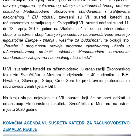
razvoja programa cjeloživotnog učenja u računovodstvenoj profesiji
sukladno Međunarodnim obrazovnim standardima i zahtjevima
nacionalnog i EU tržišta"
, završeni su VI. susreti katedri za
računovodstvo zemalja regije. Ovogodišnji VI. susreti održani su od 11.
do 13. srpnja 2019. godine na Vlašiću, a činili su ga: interkatedarski
skup, znanstveni skup
"Stanje i perspektive računovodstvene profesije
jugoistočne Europe - znanja i vještine za budućnost"
, te okrugli stol
„Potrebe i mogućnosti razvoja programa cjeloživotnog učenja u
računovodstvenoj profesiji sukladno Međunarodnim obrazovnim
standardima i zahtjevima nacionalnog i EU tržišta“
.
U VI. susretima katedri za računovodstvo, u organizaciji Ekonomskog
fakulteta Sveučilišta u Mostaru sudjelovalo je 40 sudionika iz BiH,
Hrvatske, Slovenije, Srbije, Crne Gore te predstavnici profesionalnih
računovodstvenih tijela F BiH.
Na kraju skupa najavljeni su VII. susreti koji će se opet održati u
organizaciji Ekonomskog fakulteta Sveučilišta u Mostaru na istom
mjestu 2020 godine.
KONAČNA AGENDA VI. SUSRETA KATEDRI ZA RAČUNOVODSTVO
ZEMALJA REGIJE