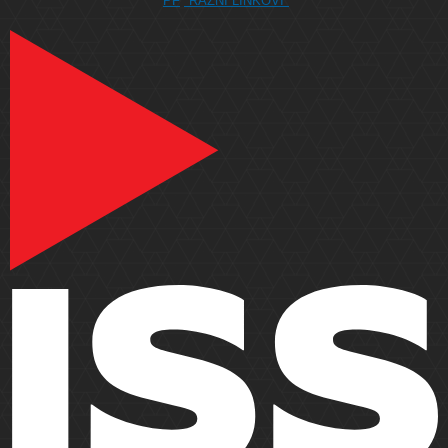
PF
*RAZNI LINKOVI*