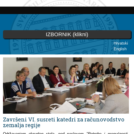
Skoči
na
glavni
sadržaj
IZBORNIK (klikni)
Hrvatski
English
Vi ste ovdje
Završeni VI. susreti katedri za računovodstvo
zemalja regije
Održavanjem okruglog stola, pod naslovom
"Potrebe i mogućnosti