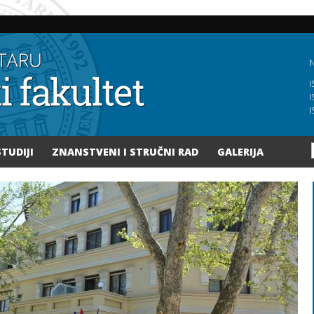
Skoči
na
glavni
sadržaj
N
I
I
I
STUDIJI
ZNANSTVENI I STRUČNI RAD
GALERIJA