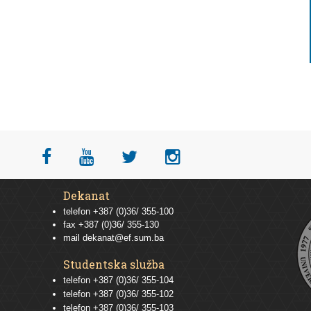
Dekanat
telefon +387 (0)36/ 355-100
fax +387 (0)36/ 355-130
mail
dekanat@ef.sum.ba
Studentska služba
telefon
+387 (0)36/ 355-104
telefon
+387 (0)36/ 355-102
telefon
+387 (0)36/ 355-103