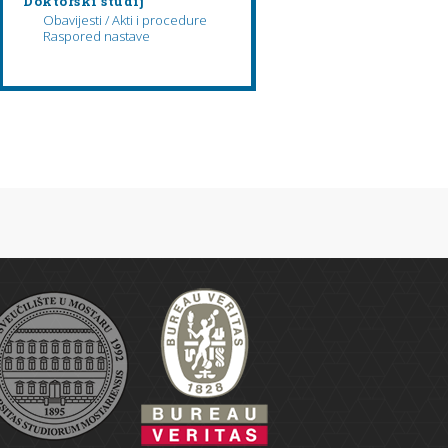
Doktorski studij
Obavijesti / Akti i procedure
Raspored nastave