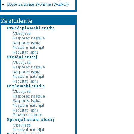
Upute za uplatu školarine (VAŽNO!)
Za studente
Preddiplomski studij
Obavijesti
Raspored nastave
Raspored ispita
Nastavni materijal
Rezultati ispita
Stručni studij
Obavijesti
Raspored nastave
Raspored ispita
Nastavni materijal
Rezultati ispita
Diplomski studij
Obavijesti
Raspored nastave
Raspored ispita
Nastavni materijal
Rezultati ispita
Pravilnici i upute
Specijalistički studij
Obavijesti
Nastavni materijal