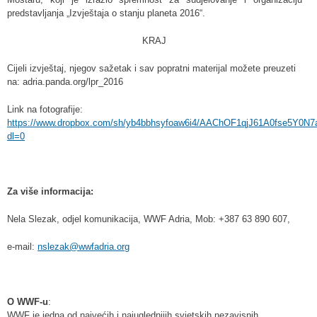
predstavljanja „Izvještaja o stanju planeta 2016“.
KRAJ
Cijeli izvještaj, njegov sažetak i sav popratni materijal možete preuzeti
na: adria.panda.org/lpr_2016
Link na fotografije:
https://www.dropbox.com/sh/yb4bbhsyfoaw6i4/AAChOF1qjJ61A0fse5Y0N7
dl=0
Za više informacija:
Nela Slezak, odjel komunikacija, WWF Adria, Mob: +387 63 890 607,
e-mail:
nslezak@wwfadria.org
O WWF-u
:
WWF je jedna od najvećih i najuglednijih svjetskih nezavisnih