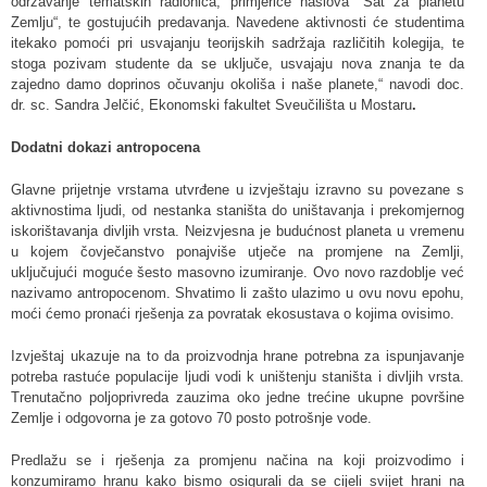
održavanje tematskih radionica, primjerice naslova “Sat za planetu
Zemlju“, te gostujućih predavanja. Navedene aktivnosti će studentima
itekako pomoći pri usvajanju teorijskih sadržaja različitih kolegija, te
stoga pozivam studente da se uključe, usvajaju nova znanja te da
zajedno damo doprinos očuvanju okoliša i naše planete,“ navodi doc.
dr. sc. Sandra Jelčić, Ekonomski fakultet Sveučilišta u Mostaru
.
Dodatni dokazi antropocena
Glavne prijetnje vrstama utvrđene u izvještaju izravno su povezane s
aktivnostima ljudi, od nestanka staništa do uništavanja i prekomjernog
iskorištavanja divljih vrsta. Neizvjesna je budućnost planeta u vremenu
u kojem čovječanstvo ponajviše utječe na promjene na Zemlji,
uključujući moguće šesto masovno izumiranje. Ovo novo razdoblje već
nazivamo antropocenom. Shvatimo li zašto ulazimo u ovu novu epohu,
moći ćemo pronaći rješenja za povratak ekosustava o kojima ovisimo.
Izvještaj ukazuje na to da proizvodnja hrane potrebna za ispunjavanje
potreba rastuće populacije ljudi vodi k uništenju staništa i divljih vrsta.
Trenutačno poljoprivreda zauzima oko jedne trećine ukupne površine
Zemlje i odgovorna je za gotovo 70 posto potrošnje vode.
Predlažu se i rješenja za promjenu načina na koji proizvodimo i
konzumiramo hranu kako bismo osigurali da se cijeli svijet hrani na