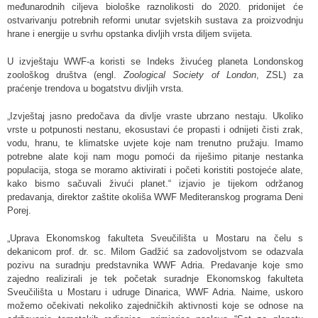
međunarodnih ciljeva biološke raznolikosti do 2020. pridonijet će
ostvarivanju potrebnih reformi unutar svjetskih sustava za proizvodnju
hrane i energije u svrhu opstanka divljih vrsta diljem svijeta.
U izvještaju WWF-a koristi se Indeks živućeg planeta Londonskog
zoološkog društva (engl.
Zoological Society of London
, ZSL) za
praćenje trendova u bogatstvu divljih vrsta.
„Izvještaj jasno predočava da divlje vraste ubrzano nestaju. Ukoliko
vrste u potpunosti nestanu, ekosustavi će propasti i odnijeti čisti zrak,
vodu, hranu, te klimatske uvjete koje nam trenutno pružaju. Imamo
potrebne alate koji nam mogu pomoći da riješimo pitanje nestanka
populacija, stoga se moramo aktivirati i početi koristiti postojeće alate,
kako bismo sačuvali živući planet.“ izjavio je tijekom održanog
predavanja, direktor zaštite okoliša WWF Mediteranskog programa Deni
Porej.
„Uprava Ekonomskog fakulteta Sveučilišta u Mostaru na čelu s
dekanicom prof. dr. sc. Milom Gadžić sa zadovoljstvom se odazvala
pozivu na suradnju predstavnika WWF Adria. Predavanje koje smo
zajedno realizirali je tek početak suradnje Ekonomskog fakulteta
Sveučilišta u Mostaru i udruge Dinarica, WWF Adria. Naime, uskoro
možemo očekivati nekoliko zajedničkih aktivnosti koje se odnose na