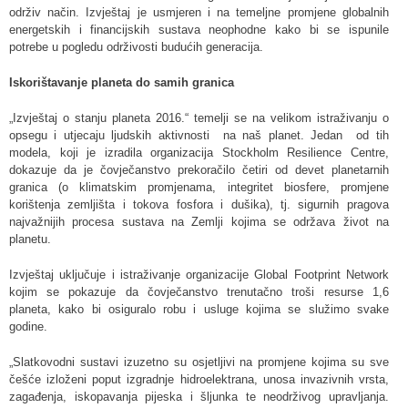
održiv način. Izvještaj je usmjeren i na temeljne promjene globalnih
energetskih i financijskih sustava neophodne kako bi se ispunile
potrebe u pogledu održivosti budućih generacija.
Iskorištavanje planeta do samih granica
„Izvještaj o stanju planeta 2016.“ temelji se na velikom istraživanju o
opsegu i utjecaju ljudskih aktivnosti na naš planet. Jedan od tih
modela, koji je izradila organizacija Stockholm Resilience Centre,
dokazuje da je čovječanstvo prekoračilo četiri od devet planetarnih
granica (o klimatskim promjenama, integritet biosfere, promjene
korištenja zemljišta i tokova fosfora i dušika), tj. sigurnih pragova
najvažnijih procesa sustava na Zemlji kojima se održava život na
planetu.
Izvještaj uključuje i istraživanje organizacije Global Footprint Network
kojim se pokazuje da čovječanstvo trenutačno troši resurse 1,6
planeta, kako bi osiguralo robu i usluge kojima se služimo svake
godine.
„Slatkovodni sustavi izuzetno su osjetljivi na promjene kojima su sve
češće izloženi poput izgradnje hidroelektrana, unosa invazivnih vrsta,
zagađenja, iskopavanja pijeska i šljunka te neodrživog upravljanja.