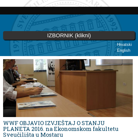
Skoči
na
glavni
sadržaj
IZBORNIK (klikni)
Hrvatski
English
Vi ste ovdje
WWF OBJAVIO IZVJEŠTAJ O STANJU
PLANETA 2016. na Ekonomskom fakultetu
Sveučilišta u Mostaru