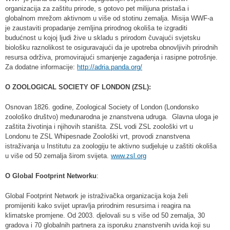
organizacija za zaštitu prirode, s gotovo pet milijuna pristaša i
globalnom mrežom aktivnom u više od stotinu zemalja. Misija WWF-a
je zaustaviti propadanje zemljina prirodnog okoliša te izgraditi
budućnost u kojoj ljudi žive u skladu s prirodom čuvajući svjetsku
biološku raznolikost te osiguravajući da je upotreba obnovljivih prirodnih
resursa održiva, promovirajući smanjenje zagađenja i rasipne potrošnje.
Za dodatne informacije:
http://adria.panda.org/
O ZOOLOGICAL SOCIETY OF LONDON (ZSL):
Osnovan 1826. godine, Zoological Society of London (Londonsko
zoološko društvo) međunarodna je znanstvena udruga. Glavna uloga je
zaštita životinja i njihovih staništa. ZSL vodi ZSL zoološki vrt u
Londonu te ZSL Whipesnade Zoološki vrt, provodi znanstvena
istraživanja u Institutu za zoologiju te aktivno sudjeluje u zaštiti okoliša
u više od 50 zemalja širom svijeta.
www.zsl.org
O Global Footprint Networku
:
Global Footprint Network je istraživačka organizacija koja želi
promijeniti kako svijet upravlja prirodnim resursima i reagira na
klimatske promjene. Od 2003. djelovali su s više od 50 zemalja, 30
gradova i 70 globalnih partnera za isporuku znanstvenih uvida koji su