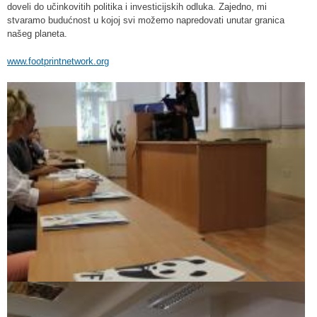
doveli do učinkovitih politika i investicijskih odluka. Zajedno, mi
stvaramo budućnost u kojoj svi možemo napredovati unutar granica
našeg planeta.
www.footprintnetwork.org