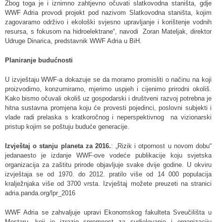
Zbog toga je i iznimno zahtjevno očuvati slatkovodna staništa, gdje
WWF Adria provodi projekt pod nazivom Slatkovodna staništa, kojim
zagovaramo održivo i ekološki svjesno upravljanje i korištenje vodnih
resursa, s fokusom na hidroelektrane“, navodi Zoran Mateljak, direktor
Udruge Dinarica, predstavnik WWF Adria u BiH.
Planiranje budućnosti
U izvještaju WWF-a dokazuje se da moramo promisliti o načinu na koji
proizvodimo, konzumiramo, mjerimo uspjeh i cijenimo prirodni okoliš.
Kako bismo očuvali okoliš uz gospodarski i društveni razvoj potrebna je
hitna sustavna promjena koju će provesti pojedinci, poslovni subjekti i
vlade radi prelaska s kratkoročnog i neperspektivnog na vizionarski
pristup kojim se poštuju buduće generacije.
Izvještaj o stanju planeta za 2016.
: „Rizik i otpornost u novom dobu“
jedanaesto je izdanje WWF-ove vodeće publikacije koju svjetska
organizacija za zaštitu prirode objavljuje svake dvije godine. U okviru
izvještaja se od 1970. do 2012. pratilo više od 14 000 populacija
kralježnjaka više od 3700 vrsta. Izvještaj možete preuzeti na stranici
adria.panda.org/lpr_2016
WWF Adria se zahvaljuje upravi Ekonomskog fakulteta Sveučilišta u
Mostaru, koji je izrazio spremnost za sudjelovanje i organizaciju