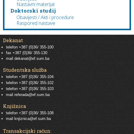
Nastavni materijal
Doktorski studij
Obavijesti / Akti i procedure
Raspored nastave
Dekanat
telefon +387 (0)36/ 355-100
fax +387 (0)36/ 355-130
mail
dekanat@ef.sum.ba
Studentska služba
telefon
+387 (0)36/ 355-104
telefon
+387 (0)36/ 355-102
telefon
+387 (0)36/ 355-103
mail
referada@ef.sum.ba
Knjižnica
telefon +387 (0)36/ 355-108
mail
knjiznica@ef.sum.ba
Transakcijski račun: