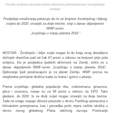
Prirodu možemo oporaviti jedino reformom prehrambenog i energetskog
sustava
Posljednja istraživanja pokazuju da će se brojnost životinjskog i biljnog
svijeta do 2020. smanjiti za dvije trećine, stoji u danas objavljenom
WWF-ovom
„Izvještaju o stanju planeta 2016.“
MOSTAR - Životinjski i biljni svijet mogao bi do kraja ovog desetljeća
doživjeti drastičan pad od čak 67 posto u odnosu na brojnost prije pola
stoljeća, što je posljedica ljudskih aktivnosti na Zemlji, ističe se u
danas objavljenom WWF-ovom „Izvještaju o stanju planeta 2016“.
Djelovanje ljudi poražavajuće je za planet Zemlju. WWF poziva na
neophodne promjene društva kada su hrana i gorivo u pitanju.
Prema izvještaju, globalne populacije riba, vodozemaca, gmazova,
ptica i sisavaca, manje su za 58 posto u odnosu na 1970. Tako
gledano, do 2020. bi se divlji svijet mogao smanjiti za dvije trećine.
Tada na snagu stupaju obveze preuzete u okviru Pariškog sporazuma o
klimatskim promjenama, kao i provedba prvih mjera zaštite okoliša u
okviru novog globalnog Plana održivog razvoja. Postizanje