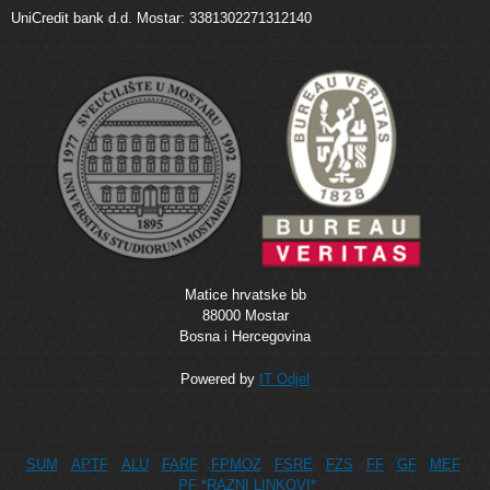
UniCredit bank d.d. Mostar: 3381302271312140
Matice hrvatske bb
88000 Mostar
Bosna i Hercegovina
Powered by
IT Odjel
SUM
APTF
ALU
FARF
FPMOZ
FSRE
FZS
FF
GF
MEF
PF
*RAZNI LINKOVI*