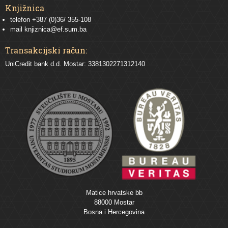
Knjižnica
telefon +387 (0)36/ 355-108
mail
knjiznica@ef.sum.ba
Transakcijski račun:
UniCredit bank d.d. Mostar: 3381302271312140
Matice hrvatske bb
88000 Mostar
Bosna i Hercegovina