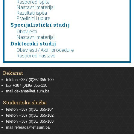
Raspored ispita
Nastavni materijal
Rezultati ispita
Pravilnici i upute
Specijalistički studij
Obavijesti
Nastavni materijal
Doktorski studij
Obavijesti / Akti i procedure
Raspored nastave
Dekanat
telefon +387 (0)36/ 355-100
fax +387 (0)36/ 355-130
mail
dekanat@ef.sum.ba
Studentska služba
telefon
+387 (0)36/ 355-104
telefon
+387 (0)36/ 355-102
telefon
+387 (0)36/ 355-103
mail
referada@ef.sum.ba