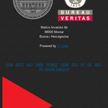
Matice hrvatske bb
88000 Mostar
Bosna i Hercegovina
Powered by
IT Odjel
SUM
APTF
ALU
FARF
FPMOZ
FSRE
FZS
FF
GF
MEF
PF
*RAZNI LINKOVI*