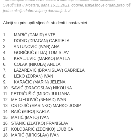
Sveučilišta u Mostaru, dana 16.11.2021. godine, uspješno je organizirao još
jednu akciju dobrovoljnog darivanja krvi.
Akciji su pristupili sljedeći studenti i nastavnici:
1. MARIĆ (DAMIR) ANTE
2. DODIG (DRAGAN) GABRIELA
3. ANTUNOVIĆ (IVAN) ANA
4. GORIČKIĆ (ILIJA) TOMISLAV
5. KRALJEVIĆ (MARKO) MATEA
6. ČOLAK (NIKOLA) ANELA
7. LAZAREVIĆ (BRANISLAV) GABRIELA
8. LEKO (ZORAN) IVAN
9. KARAČIĆ (MARIN) JELENA
10. SAVIĆ (DRAGOSLAV) NIKOLINA
11. PETRIČUŠIĆ (MIRO) JULIJANA
12. MEDJEDOVIĆ (NENAD) IVAN
13. OSTOJIĆ (MARINKO) MARKO JOSIP
14. RAIČ (MIRO) KARLA
15. MATIĆ (MATO) IVAN
16. STANIĆ (ZLATKO) FRANISLAV
17. KOLOBARIĆ (ZDENKO) LJUBICA
18. MARIĆ (MIROSLAV) IVAN