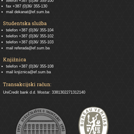
telefon +387 (0)36/ 355-100
fax +387 (0)36/ 355-130
mail
dekanat@ef.sum.ba
Studentska služba
telefon
+387 (0)36/ 355-104
telefon
+387 (0)36/ 355-102
telefon
+387 (0)36/ 355-103
mail
referada@ef.sum.ba
Knjižnica
telefon +387 (0)36/ 355-108
mail
knjiznica@ef.sum.ba
Transakcijski račun:
UniCredit bank d.d. Mostar: 3381302271312140