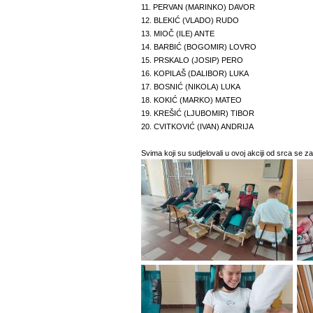
11.
PERVAN (MARINKO) DAVOR
12.
BLEKIĆ (VLADO) RUDO
13.
MIOČ (ILE) ANTE
14.
BARBIĆ (BOGOMIR) LOVRO
15.
PRSKALO (JOSIP) PERO
16.
KOPILAŠ (DALIBOR) LUKA
17.
BOSNIĆ (NIKOLA) LUKA
18.
KOKIĆ (MARKO) MATEO
19.
KREŠIĆ (LJUBOMIR) TIBOR
20.
CVITKOVIĆ (IVAN) ANDRIJA
Svima koji su sudjelovali u ovoj akciji od srca se z