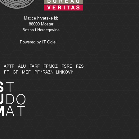
Matice hrvatske bb
88000 Mostar
Bosna i Hercegovina
Powered by
IT Odjel
M
APTF
ALU
FARF
FPMOZ
FSRE
FZS
FF
GF
MEF
PF
*RAZNI LINKOVI*