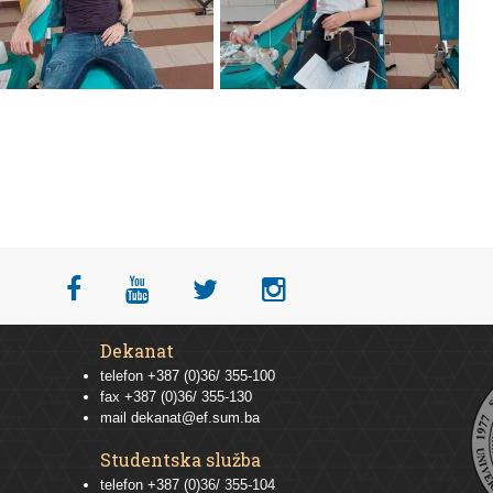
Dekanat
telefon +387 (0)36/ 355-100
fax +387 (0)36/ 355-130
mail
dekanat@ef.sum.ba
Studentska služba
telefon
+387 (0)36/ 355-104