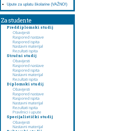
Upute za uplatu školarine (VAŽNO!)
Za studente
Preddiplomski studij
Obavijesti
Raspored nastave
Raspored ispita
Nastavni materijal
Rezultati ispita
Stručni studij
Obavijesti
Raspored nastave
Raspored ispita
Nastavni materijal
Rezultati ispita
Diplomski studij
Obavijesti
Raspored nastave
Raspored ispita
Nastavni materijal
Rezultati ispita
Pravilnici i upute
Specijalistički studij
Obavijesti
Nastavni materijal