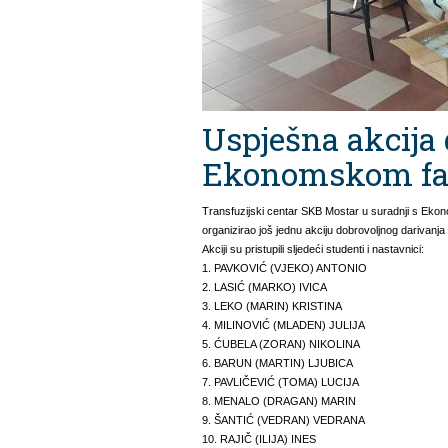
Uspješna akcija 
Ekonomskom fa
Transfuzijski centar SKB Mostar u suradnji s Ekon
organizirao još jednu akciju dobrovoljnog darivanja
Akciji su pristupili sljedeći studenti i nastavnici:
1.
PAVKOVIĆ (VJEKO) ANTONIO
2.
LASIĆ (MARKO) IVICA
3.
LEKO (MARIN) KRISTINA
4.
MILINOVIĆ (MLADEN) JULIJA
5.
ĆUBELA (ZORAN) NIKOLINA
6.
BARUN (MARTIN) LJUBICA
7.
PAVLIČEVIĆ (TOMA) LUCIJA
8.
MENALO (DRAGAN) MARIN
9.
ŠANTIĆ (VEDRAN) VEDRANA
10.
RAJIČ (ILIJA) INES