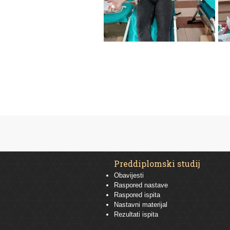
Preddiplomski studij
Obavijesti
Raspored nastave
Raspored ispita
Nastavni materijal
Rezultati ispita