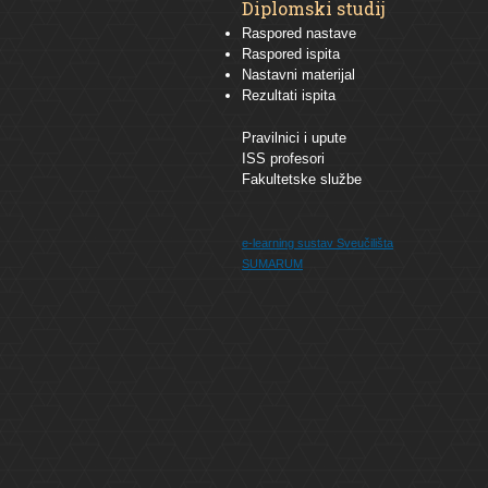
Diplomski studij
Raspored nastave
Raspored ispita
Nastavni materijal
Rezultati ispita
Pravilnici i upute
ISS profesori
Fakultetske službe
e-learning sustav
Sveučilišta
SUMARUM