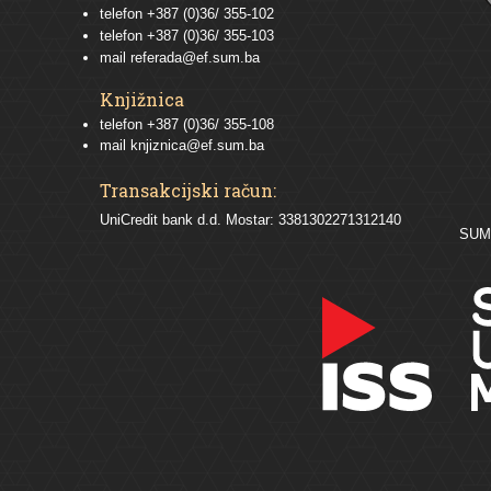
telefon
+387 (0)36/ 355-102
telefon
+387 (0)36/ 355-103
mail
referada@ef.sum.ba
Knjižnica
telefon +387 (0)36/ 355-108
mail
knjiznica@ef.sum.ba
Transakcijski račun:
UniCredit bank d.d. Mostar: 3381302271312140
SU