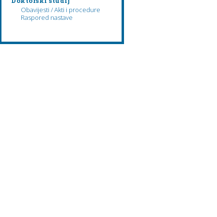
Doktorski studij
Obavijesti / Akti i procedure
Raspored nastave