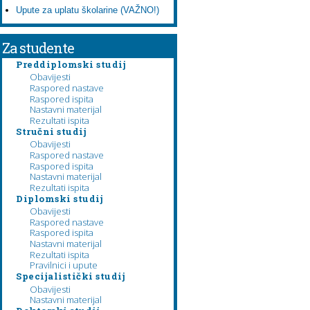
Upute za uplatu školarine (VAŽNO!)
Za studente
Preddiplomski studij
Obavijesti
Raspored nastave
Raspored ispita
Nastavni materijal
Rezultati ispita
Stručni studij
Obavijesti
Raspored nastave
Raspored ispita
Nastavni materijal
Rezultati ispita
Diplomski studij
Obavijesti
Raspored nastave
Raspored ispita
Nastavni materijal
Rezultati ispita
Pravilnici i upute
Specijalistički studij
Obavijesti
Nastavni materijal