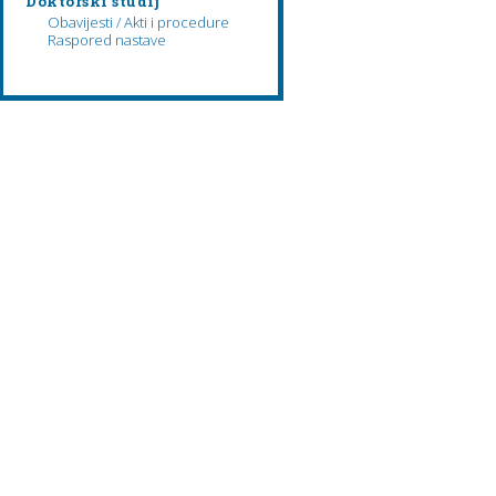
Doktorski studij
Obavijesti / Akti i procedure
Raspored nastave