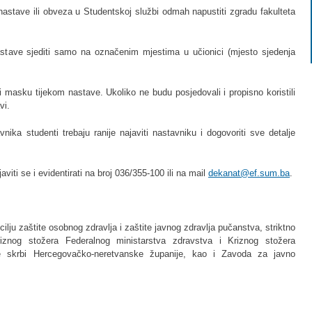
stave ili obveza u Studentskoj službi odmah napustiti zgradu fakulteta
tave sjediti samo na označenim mjestima u učionici (mjesto sjedenja
 masku tijekom nastave. Ukoliko ne budu posjedovali i propisno koristili
vi.
ka studenti trebaju ranije najaviti nastavniku i dogovoriti sve detalje
viti se i evidentirati na broj 036/355-100 ili na mail
dekanat@ef.sum.ba
.
ilju zaštite osobnog zdravlja i zaštite javnog zdravlja pučanstva, striktno
riznog stožera Federalnog ministarstva zdravstva i Kriznog stožera
lne skrbi Hercegovačko-neretvanske županije, kao i Zavoda za javno