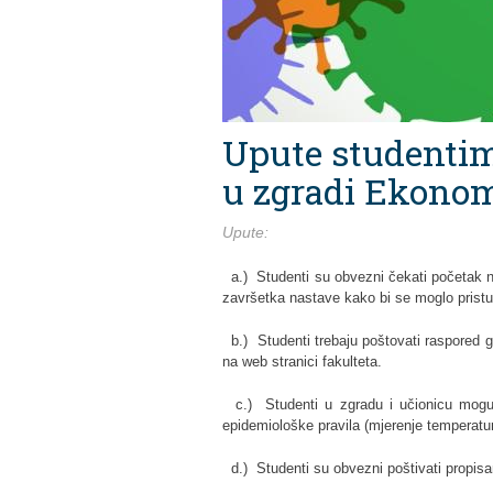
Upute studentim
u zgradi Ekonom
Upute:
a.) Studenti su obvezni čekati početak na
završetka nastave kako bi se moglo pristupi
b.) Studenti trebaju poštovati raspored gr
na web stranici fakulteta.
c.) Studenti u zgradu i učionicu mogu 
epidemiološke pravila (mjerenje temperatur
d.) Studenti su obvezni poštivati propisa