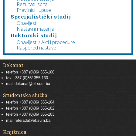
Rezultati ispita
Pravilnici i upute
Specijalistički studij
Obavijesti
Nastavni materijal
Doktorski studij
Obavijesti / Akti i procedure
Raspored nastave
Dekanat
telefon +387 (0)36/ 355-100
fax +387 (0)36/ 355-130
mail
dekanat@ef.sum.ba
Studentska služba
telefon
+387 (0)36/ 355-104
telefon
+387 (0)36/ 355-102
telefon
+387 (0)36/ 355-103
mail
referada@ef.sum.ba
Knjižnica