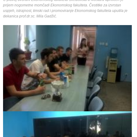
prijem nogometne momčadi Ekonomskog fakulteta. Čestitke za izvrstan
uspjeh, istrajnost, timski rad i promoviranje Ekonomskog fakulteta uputila je
dekanica prof.dr.sc. Mila Gadžić.