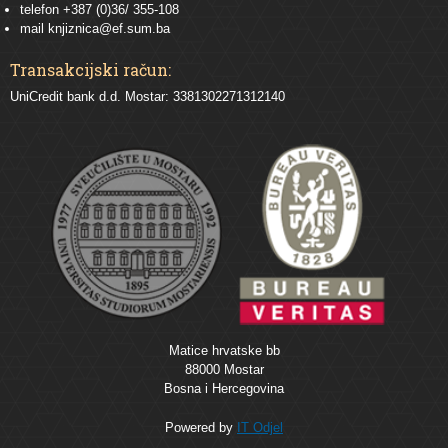
telefon +387 (0)36/ 355-108
mail
knjiznica@ef.sum.ba
Transakcijski račun:
UniCredit bank d.d. Mostar: 3381302271312140
Matice hrvatske bb
88000 Mostar
Bosna i Hercegovina
Powered by
IT Odjel