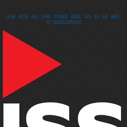
SUM
APTF
ALU
FARF
FPMOZ
FSRE
FZS
FF
GF
MEF
PF
*RAZNI LINKOVI*