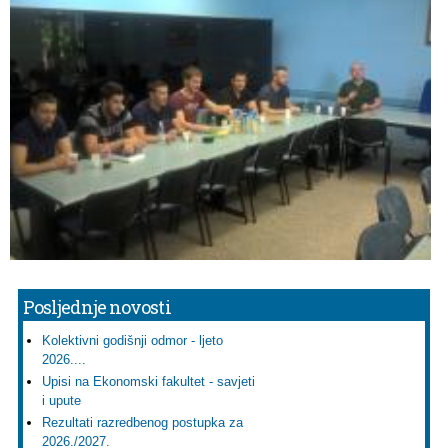
Posljednje novosti
Kolektivni godišnji odmor - ljeto
2026....
Upisi na Ekonomski fakultet - savjeti
i upute
Rezultati razredbenog postupka za
2026./2027.