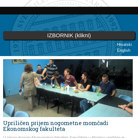
Skoči
na
glavni
sadržaj
IZBORNIK (klikni)
Hrvatski
English
Vi ste ovdje
Upriličen prijem nogometne momčadi
Ekonomskog fakulteta
U plavoj dvorani Ekonomskog fakulteta Sveučilista u Mostaru upriličen je