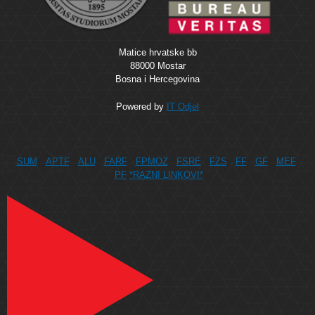
Matice hrvatske bb
88000 Mostar
Bosna i Hercegovina
Powered by
IT Odjel
SUM
APTF
ALU
FARF
FPMOZ
FSRE
FZS
FF
GF
MEF
PF
*RAZNI LINKOVI*