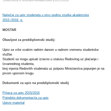
Sveučilišta u Mostaru
-Akademska 2015./2016.
Natječaj za upis studenata u prvu godinu studija akademske
2015./2016. g.
MOSTAR
Obavijest za preddiplomski studij:
Upisi se vrše svakim radnim danom u radnom vremenu studentske
službe.
Studenti se mogu upisati izravno u statusu Redovitog uz plaćanje i
Izvanrednog studenta,
broj mjesta Redovitih studenata uz potporu Ministarstva popunjen je na
prvom upisnom krugu.
Dokumenti za upis na preddiplomski studij
Prijava za upis 2015/2016
Potrebita dokumentacija za upis
Upisni materijal