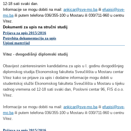
12-18 sati svaki dan.
Informacije se mogu dobiti na mail:
ankicar@sve-mo.ba
ili
efupisi@sve-
mo.ba
ili putem telefona 036/355-100 u Mostaru ili 030/711-960 u centru
Vitez.
Dokumenti za upis na stručni studij
Prijava za upis 2015/2016
Potrebita dokumentacija
za upis
Upisni materijal
Vitez - dvogodišnji diplomski studij
Obavijest zainteresiranim kandidatima za upis u I. godinu dvogodišnjeg
diplomskog studija Ekonomskog fakulteta Sveučilišta u Mostaru centar
Vitez kako se prijave za upis i dodatne informacije mogu dobiti u
studentskoj službi Ekonomskog fakulteta Sveučilišta u Mostaru u tijeku
radnog vremena od 12-18 sati svaki dan, Poslovni centar 96, FIS d.o.o.
Vitez.
Informacije se mogu dobiti na mail:
ankicar@sve-mo.ba
ili
efupisi@sve-
mo.ba
ili putem telefona 036/355-100 u Mostaru ili 030/711-960 u centru
Vitez.
Prijava za upis 2015/2016