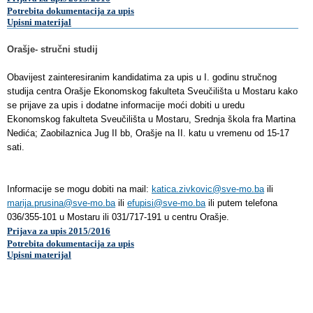
Potrebita dokumentacija
za upis
Upisni materijal
Orašje- stručni studij
Obavijest zainteresiranim kandidatima za upis u I. godinu stručnog
studija centra Orašje Ekonomskog fakulteta Sveučilišta u Mostaru kako
se prijave za upis i dodatne informacije moći dobiti u uredu
Ekonomskog fakulteta Sveučilišta u Mostaru, Srednja škola fra Martina
Nedića; Zaobilaznica Jug II bb, Orašje na II. katu u vremenu od 15-17
sati.
Informacije se mogu dobiti na mail:
katica.zivkovic@sve-mo.ba
ili
marija.prusina@sve-mo.ba
ili
efupisi@sve-mo.ba
ili putem telefona
036/355-101 u Mostaru ili 031/717-191 u centru Orašje.
Prijava za upis 2015/2016
Potrebita dokumentacija
za upis
Upisni materijal