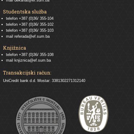
mail
dekanat@ef.sum.ba
Studentska služba
telefon
+387 (0)36/ 355-104
telefon
+387 (0)36/ 355-102
telefon
+387 (0)36/ 355-103
mail
referada@ef.sum.ba
Knjižnica
telefon +387 (0)36/ 355-108
mail
knjiznica@ef.sum.ba
Transakcijski račun:
UniCredit bank d.d. Mostar: 3381302271312140