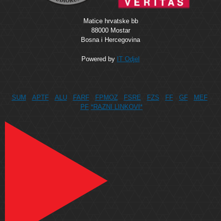
Matice hrvatske bb
88000 Mostar
Bosna i Hercegovina
Powered by
IT Odjel
SUM
APTF
ALU
FARF
FPMOZ
FSRE
FZS
FF
GF
MEF
PF
*RAZNI LINKOVI*