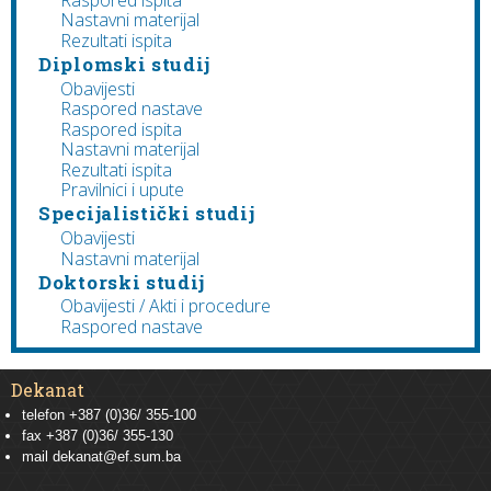
Nastavni materijal
Rezultati ispita
Diplomski studij
Obavijesti
Raspored nastave
Raspored ispita
Nastavni materijal
Rezultati ispita
Pravilnici i upute
Specijalistički studij
Obavijesti
Nastavni materijal
Doktorski studij
Obavijesti / Akti i procedure
Raspored nastave
Dekanat
telefon +387 (0)36/ 355-100
fax +387 (0)36/ 355-130
mail
dekanat@ef.sum.ba