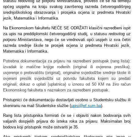
statusu redovitog uz potporu Ministarstava, provesti će se na temelju
općeg uspjeha na kraju svakog završenog razreda četverogodišnjeg
srednjoškolskog obrazovanja i prosjeka ocjena iz predmeta Hrvatski
jezik, Matematika i Informatika.
Na Ekonomskom fakultetu NEĆE SE ODRŽATI klasični razredbeni ispit
za upis na preddiplomski četverogodišnji studij, u statusu
redovitog uz
potporu Ministarstava
, nego će se vrednovati opći uspjeh iz sva četiri
razreda srednje škole te prosjek ocjena iz predmeta Hrvatski jezik,
Matematika i Informatika.
Potrebna dokumentacija za prijavu na razredbeni postupak (rang lista):
izvadak iz matične knjige rođenih (original ili ovjerena preslika);
uvjerenje o prebivalištu (original), originalne svjedodžbe srednje škole ili
ovjereni preslik svjedodžbi uz potvrdu fakulteta kojem su predati
originali; dokaz o uplati (uplatnica) u iznosu od 50 KM na žiro račun
Ekonomskog fakulteta s naznakom za razredbeni postupak.
Pristupnici će dokumentaciju dostavljati osobno u Studentsku službu ili
skeniranu na mail Studentske službe (
upisi@ef.sum.ba
).
Rang lista pristupnika formirati će se i objaviti nakon bodovanja svih
valjanih dospjelih prijava do isteka roka za prijavu. Maksimalan broj
bodova koji pristupnik može ostvariti je 35.
Ako pristupnik tijekom srednjoškolskog školovanja nije imao u