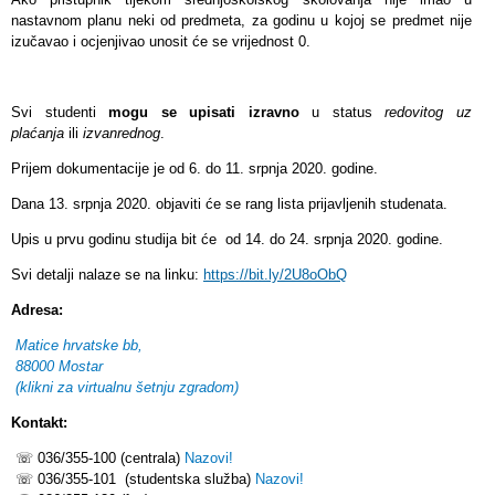
nastavnom planu neki od predmeta, za godinu u kojoj se predmet nije
izučavao i ocjenjivao unosit će se vrijednost 0.
Svi studenti
mogu se upisati izravno
u status
redovitog uz
plaćanja
ili
izvanrednog
.
Prijem dokumentacije je od 6. do 11. srpnja 2020. godine.
Dana 13. srpnja 2020. objaviti će se rang lista prijavljenih studenata.
Upis u prvu godinu studija bit će od 14. do 24. srpnja 2020. godine.
Svi detalji nalaze se na linku:
https://bit.ly/2U8oObQ
Adresa:
Matice hrvatske bb,
88000 Mostar
(klikni za virtualnu šetnju zgradom)
Kontakt:
☏ 036/355-100 (centrala)
Nazovi!
☏ 036/355-101 (studentska služba)
Nazovi!