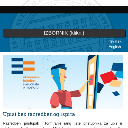
Skoči
na
glavni
sadržaj
IZBORNIK (klikni)
Hrvatski
English
Vi ste ovdje
Upisi bez razredbenog ispita
Razredbeni postupak i formiranje rang liste pristupnika za upis u