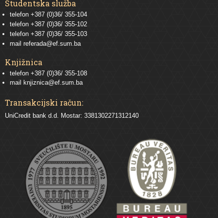
Studentska služba
telefon
+387 (0)36/ 355-104
telefon
+387 (0)36/ 355-102
telefon
+387 (0)36/ 355-103
mail
referada@ef.sum.ba
Knjižnica
telefon +387 (0)36/ 355-108
mail
knjiznica@ef.sum.ba
Transakcijski račun:
UniCredit bank d.d. Mostar: 3381302271312140