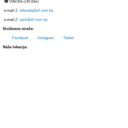
☎ 036/355-130 (fax)
e-mail 1:
referada@ef.sum.ba
e-mail 2:
upisi@ef.sum.ba
Društvene mreže:
Facebook
Instagram
Twitter
Naša lokacija: