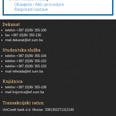
Obavijesti / Akti i procedure
Raspored nastave
Dekanat
telefon +387 (0)36/ 355-100
fax +387 (0)36/ 355-130
mail
dekanat@ef.sum.ba
Studentska služba
telefon
+387 (0)36/ 355-104
telefon
+387 (0)36/ 355-102
telefon
+387 (0)36/ 355-103
mail
referada@ef.sum.ba
Knjižnica
telefon +387 (0)36/ 355-108
mail
knjiznica@ef.sum.ba
Transakcijski račun:
UniCredit bank d.d. Mostar: 3381302271312140