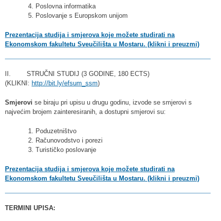
4. Poslovna informatika
5. Poslovanje s Europskom unijom
Prezentacija studija i smjerova koje možete studirati na
Ekonomskom fakultetu Sveučilišta u Mostaru. (klikni i preuzmi)
II. STRUČNI STUDIJ (3 GODINE, 180 ECTS)
(KLIKNI:
http://bit.ly/efsum_ssm
)
Smjerovi
se biraju pri upisu u drugu godinu, izvode se smjerovi s
najvećim brojem zainteresiranih, a dostupni smjerovi su:
1. Poduzetništvo
2. Računovodstvo i porezi
3. Turističko poslovanje
Prezentacija studija i smjerova koje možete studirati na
Ekonomskom fakultetu Sveučilišta u Mostaru. (klikni i preuzmi)
TERMINI UPISA: