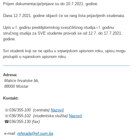
Prijem dokumentacije/prijave su do 10.7.2021. godine.
Dana 12.7.2021. godine objavit će se rang lista prijavljenih studenata.
Upis u I. godinu preddiplomskog sveučilišnog studija i I. godinu
stručnog studija za SVE studente provodi se od 12.7. do 17.7.2021.
godine.
Svi studenti koji se ne upišu u srpanjskom upisnom roku, upisu mogu
pristupiti u rujanskom upisnom roku.
Adresa:
Matice hrvatske bb,
88000 Mostar
Kontakt:
☏
036/355-100 (centrala)
Nazovi!
☏
036/355-102 (studentska služba)
Nazovi!
☎
036/355-130 (fax)
e-mail:
referada@ef.sum.ba