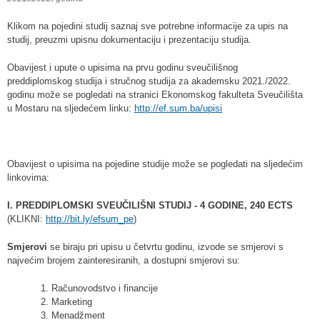
Klikom na pojedini studij saznaj sve potrebne informacije za upis na
studij, preuzmi upisnu dokumentaciju i prezentaciju studija.
Obavijest i upute o upisima na prvu godinu sveučilišnog
preddiplomskog studija i stručnog studija za akademsku 2021./2022.
godinu može se pogledati na stranici Ekonomskog fakulteta Sveučilišta
u Mostaru na sljedećem linku:
http://ef.sum.ba/upisi
Obavijest o upisima na pojedine studije može se pogledati na sljedećim
linkovima:
I. PREDDIPLOMSKI SVEUČILIŠNI STUDIJ - 4 GODINE, 240 ECTS
(KLIKNI:
http://bit.ly/efsum_pe
)
Smjerovi
se biraju pri upisu u četvrtu godinu, izvode se smjerovi s
najvećim brojem zainteresiranih, a dostupni smjerovi su:
1. Računovodstvo i financije
2. Marketing
3. Menadžment