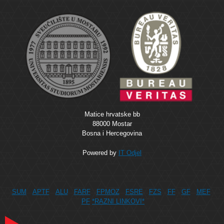
Matice hrvatske bb
88000 Mostar
Bosna i Hercegovina
Powered by
IT Odjel
SUM
APTF
ALU
FARF
FPMOZ
FSRE
FZS
FF
GF
MEF
PF
*RAZNI LINKOVI*