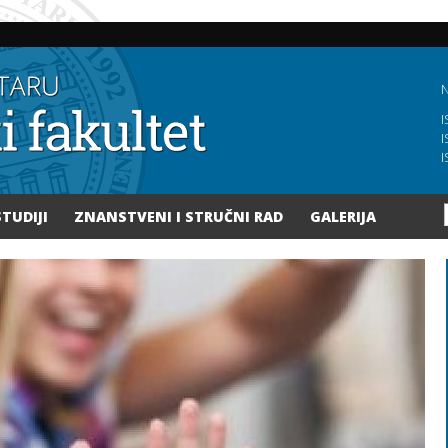
Skoči
na
glavni
sadržaj
N
I
I
I
STUDIJI
ZNANSTVENI I STRUČNI RAD
GALERIJA