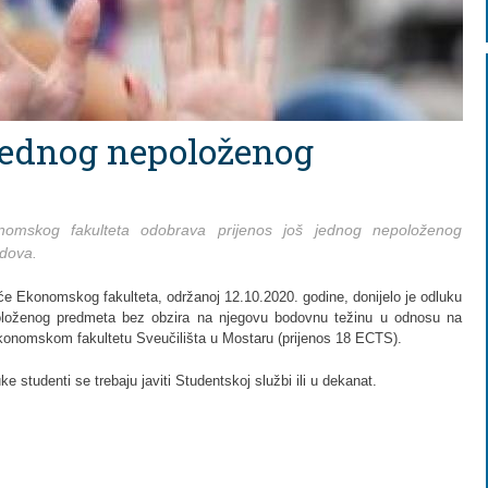
 jednog nepoloženog
omskog fakulteta odobrava prijenos još jednog nepoloženog
odova.
će Ekonomskog fakulteta, održanoj 12.10.2020. godine, donijelo je odluku
oloženog predmeta bez obzira na njegovu bodovnu težinu u odnosu na
Ekonomskom fakultetu Sveučilišta u Mostaru (prijenos 18 ECTS).
e studenti se trebaju javiti Studentskoj službi ili u dekanat.