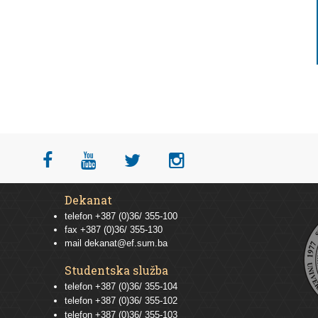
Dekanat
telefon +387 (0)36/ 355-100
fax +387 (0)36/ 355-130
mail
dekanat@ef.sum.ba
Studentska služba
telefon
+387 (0)36/ 355-104
telefon
+387 (0)36/ 355-102
telefon
+387 (0)36/ 355-103