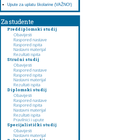
Upute za uplatu školarine (VAŽNO!)
Za studente
Preddiplomski studij
Obavijesti
Raspored nastave
Raspored ispita
Nastavni materijal
Rezultati ispita
Stručni studij
Obavijesti
Raspored nastave
Raspored ispita
Nastavni materijal
Rezultati ispita
Diplomski studij
Obavijesti
Raspored nastave
Raspored ispita
Nastavni materijal
Rezultati ispita
Pravilnici i upute
Specijalistički studij
Obavijesti
Nastavni materijal