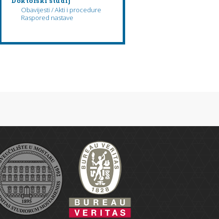
Doktorski studij
Obavijesti / Akti i procedure
Raspored nastave