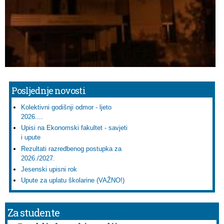
Posljednje novosti
Kolektivni godišnji odmor - ljeto
2026....
Upisi na Ekonomski fakultet - savjeti
i upute
Rezultati razredbenog postupka za
2026./2027.
Jesenski upisni rok
Upute za uplatu školarine (VAŽNO!)
Za studente