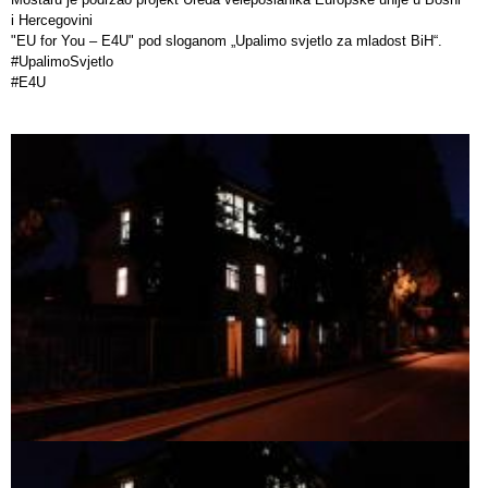
i Hercegovini
"EU for You – E4U" pod sloganom „Upalimo svjetlo za mladost BiH“.
#UpalimoSvjetlo
#E4U