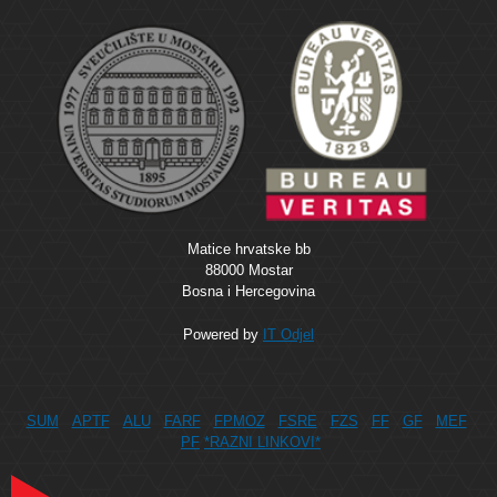
Matice hrvatske bb
88000 Mostar
Bosna i Hercegovina
Powered by
IT Odjel
SUM
APTF
ALU
FARF
FPMOZ
FSRE
FZS
FF
GF
MEF
PF
*RAZNI LINKOVI*