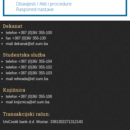
Obavijesti / Akti i procedure
Raspored nastave
Dekanat
telefon +387 (0)36/ 355-100
fax +387 (0)36/ 355-130
mail
dekanat@ef.sum.ba
Studentska služba
telefon
+387 (0)36/ 355-104
telefon
+387 (0)36/ 355-102
telefon
+387 (0)36/ 355-103
mail
referada@ef.sum.ba
Knjižnica
telefon +387 (0)36/ 355-108
mail
knjiznica@ef.sum.ba
Transakcijski račun:
UniCredit bank d.d. Mostar: 3381302271312140