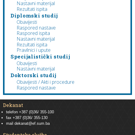
Nastavni materijal
Rezultati ispita
Diplomski studij
Obavijesti
Raspored nastave
Raspored ispita
Nastavni materijal
Rezultati ispita
Pravilnici i upute
Specijalistički studij
Obavijesti
Nastavni materijal
Doktorski studij
Obavijesti / Akti i procedure
Raspored nastave
Dekanat
telefon +387 (0)36/ 355-100
fax +387 (0)36/ 355-130
mail
dekanat@ef.sum.ba
Studentska služba