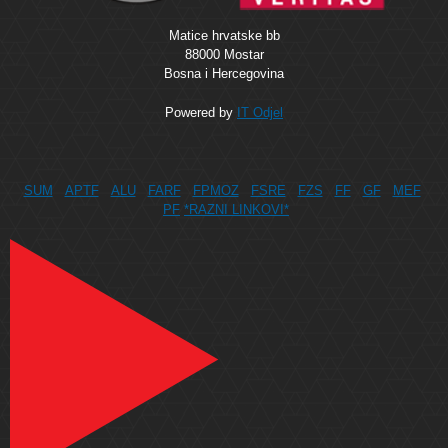
Matice hrvatske bb
88000 Mostar
Bosna i Hercegovina
Powered by
IT Odjel
SUM
APTF
ALU
FARF
FPMOZ
FSRE
FZS
FF
GF
MEF
PF
*RAZNI LINKOVI*