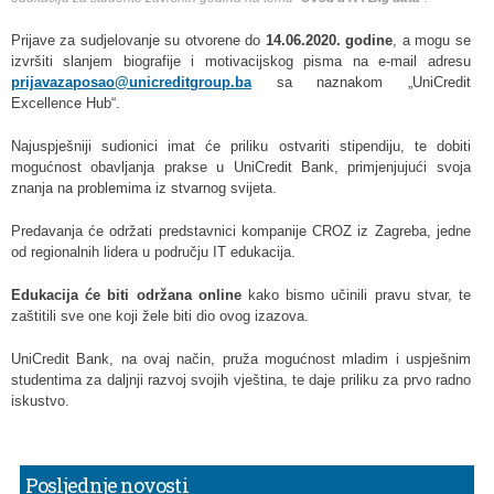
Prijave za sudjelovanje su otvorene do
14.06.2020. godine
, a mogu se
izvršiti slanjem biografije i motivacijskog pisma na e-mail adresu
prijavazaposao@unicreditgroup.ba
sa naznakom „UniCredit
Excellence Hub“.
Najuspješniji sudionici imat će priliku ostvariti stipendiju, te dobiti
mogućnost obavljanja prakse u UniCredit Bank, primjenjujući svoja
znanja na problemima iz stvarnog svijeta.
Predavanja će održati predstavnici kompanije CROZ iz Zagreba, jedne
od regionalnih lidera u području IT edukacija.
Edukacija će biti održana online
kako bismo učinili pravu stvar, te
zaštitili sve one koji žele biti dio ovog izazova.
UniCredit Bank, na ovaj način, pruža mogućnost mladim i uspješnim
studentima za daljnji razvoj svojih vještina, te daje priliku za prvo radno
iskustvo.
Posljednje novosti