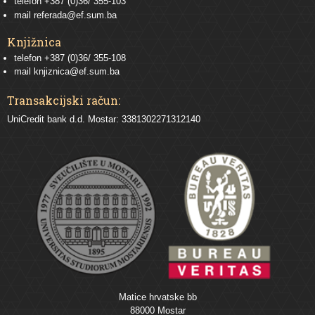
telefon
+387 (0)36/ 355-103
mail
referada@ef.sum.ba
Knjižnica
telefon +387 (0)36/ 355-108
mail
knjiznica@ef.sum.ba
Transakcijski račun:
UniCredit bank d.d. Mostar: 3381302271312140
Matice hrvatske bb
88000 Mostar