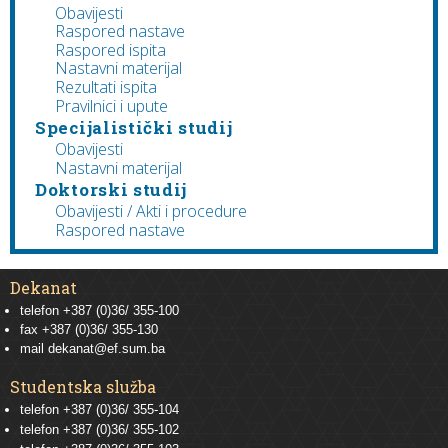
Obavijesti
Raspored nastave
Raspored ispita
Nastavni materijal
Rezultati ispita
Pravilnici i upute
Specijalistički studij
Obavijesti
Nastavni materijal
Doktorski studij
Obavijesti / Akti i procedure
Raspored nastave
Dekanat
telefon +387 (0)36/ 355-100
fax +387 (0)36/ 355-130
mail
dekanat@ef.sum.ba
Studentska služba
telefon
+387 (0)36/ 355-104
telefon
+387 (0)36/ 355-102