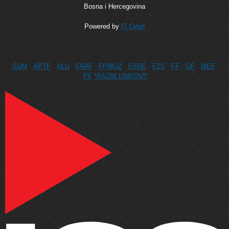
Bosna i Hercegovina
Powered by
IT Odjel
SUM
APTF
ALU
FARF
FPMOZ
FSRE
FZS
FF
GF
MEF
PF
*RAZNI LINKOVI*