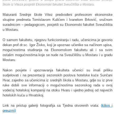
škole iz Viteza posjetili Ekonomski fakultet Sveučilišta u Mostaru.
Maturanti Srednje škole Vitez predvođeni profesorom ekonomske
skupine predmeta Tomislavom Kulićem i Ivanelom Brković, sručnom
suradnicom – pedagogicom, posjetili su Ekonomski fakultet Sveučilišta
u Mostaru.
O samom fakultetu, njegovu funkcioniranju i radu, učenicima je govorio
dekan prof.dr.sc. Igor Živko, koji je upoznao učenike sa načinom upisa,
mogućnostima studiranja na Ekonomskom fakultetu ali i sa svim
ostalim mogućnostima koje se nude na Sveučilištu u Mostaru i u gradu
Mostaru.
Nakon posjete i upoznavanja fakulteta učenici su imali priliku
sudjelovati i na prezentaciji sezonskih poslova hotelske kuće Sunčani
Hvar, zajedno sa učenicima iz srednjih škola u Mostaru, gdje su iz prve
ruke dobili sve informaciji o mogućnostima sezonskog rada u ovoj
vodećoj hotelskoj kompaniji na otoku Hvaru i ujedno jednoj od najvećih
hotelskih kuća u Hrvatskoj.
Link na pristup galeriji fotografija sa Tjedna otvorenih vrata:
(klikni i
preuzmi)