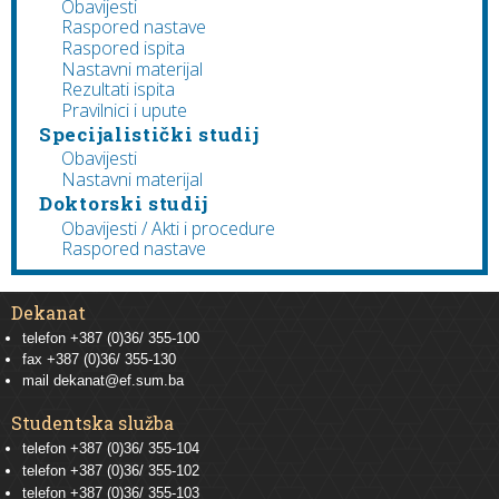
Obavijesti
Raspored nastave
Raspored ispita
Nastavni materijal
Rezultati ispita
Pravilnici i upute
Specijalistički studij
Obavijesti
Nastavni materijal
Doktorski studij
Obavijesti / Akti i procedure
Raspored nastave
Dekanat
telefon +387 (0)36/ 355-100
fax +387 (0)36/ 355-130
mail
dekanat@ef.sum.ba
Studentska služba
telefon
+387 (0)36/ 355-104
telefon
+387 (0)36/ 355-102
telefon
+387 (0)36/ 355-103