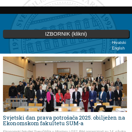
Skoči
na
glavni
sadržaj
IZBORNIK (klikni)
Hrvatski
English
Vi ste ovdje
Svjetski dan prava potrošača 2025. obilježen na
Ekonomskom fakultetu SUM-a
Ekonomski fakultet Sveučilišta u Mostaru i GS1 BiH ogranizirali su 14. ožujka