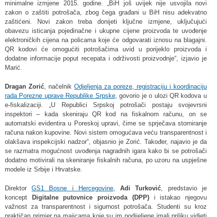
minimalne izmjene 2015. godine. „BiH još uvijek nije usvojila novi
zakon o zaštiti potrošača, zbog čega građani u BiH nisu adekvatno
zaštićeni. Novi zakon treba donijeti ključne izmjene, uključujući
obavezu isticanja pojedinačne i ukupne cijene proizvoda te uvođenje
elektroničkih cijena na policama koje će odgovarati iznosu na blagajni.
QR kodovi će omogućiti potrošačima uvid u porijeklo proizvoda i
dodatne informacije poput recepata i održivosti proizvodnje“, izjavio je
Marić.
Dragan Zorić
, načelnik
Odjeljenja za poreze, registraciju i koordinaciju
rada Porezne uprave Republike Srpske
, govorio je o ulozi QR kodova u
e-fiskalizaciji. „U Republici Srpskoj potrošači postaju svojevrsni
inspektori – kada skeniraju QR kod na fiskalnom računu, on se
automatski evidentira u Poreskoj upravi, čime se sprječava storniranje
računa nakon kupovine. Novi sistem omogućava veću transparentnost i
olakšava inspekcijski nadzor“, objasnio je Zorić. Također, najavio je da
se razmatra mogućnost uvođenja nagradnih igara kako bi se potrošači
dodatno motivirali na skeniranje fiskalnih računa, po uzoru na uspješne
modele iz Srbije i Hrvatske.
Direktor
GS1 Bosne i Hercegovine
,
Adi Turković
, predstavio je
koncept
Digitalne putovnice proizvoda (DPP)
i istakao njegovu
važnost za transparentnost i sigurnost potrošača. Studenti su kroz
praktičan primjer na majicama koje su im podijeljene imali priliku vidjeti