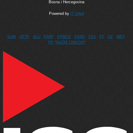
Bosna i Hercegovina
Powered by
IT Odjel
SUM
APTF
ALU
FARF
FPMOZ
FSRE
FZS
FF
GF
MEF
PF
*RAZNI LINKOVI*