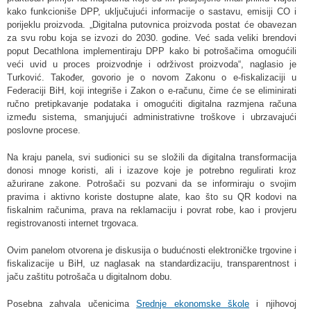
kako funkcioniše DPP, uključujući informacije o sastavu, emisiji CO i
porijeklu proizvoda. „Digitalna putovnica proizvoda postat će obavezan
za svu robu koja se izvozi do 2030. godine. Već sada veliki brendovi
poput Decathlona implementiraju DPP kako bi potrošačima omogućili
veći uvid u proces proizvodnje i održivost proizvoda“, naglasio je
Turković. Također, govorio je o novom Zakonu o e-fiskalizaciji u
Federaciji BiH, koji integriše i Zakon o e-računu, čime će se eliminirati
ručno pretipkavanje podataka i omogućiti digitalna razmjena računa
između sistema, smanjujući administrativne troškove i ubrzavajući
poslovne procese.
Na kraju panela, svi sudionici su se složili da digitalna transformacija
donosi mnoge koristi, ali i izazove koje je potrebno regulirati kroz
ažurirane zakone. Potrošači su pozvani da se informiraju o svojim
pravima i aktivno koriste dostupne alate, kao što su QR kodovi na
fiskalnim računima, prava na reklamaciju i povrat robe, kao i provjeru
registrovanosti internet trgovaca.
Ovim panelom otvorena je diskusija o budućnosti elektroničke trgovine i
fiskalizacije u BiH, uz naglasak na standardizaciju, transparentnost i
jaču zaštitu potrošača u digitalnom dobu.
Posebna zahvala učenicima
Srednje ekonomske škole
i njihovoj