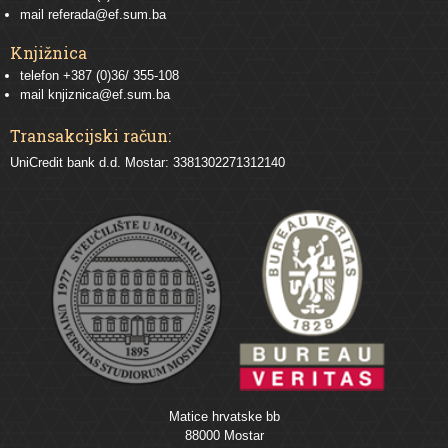
mail
referada@ef.sum.ba
Knjižnica
telefon +387 (0)36/ 355-108
mail
knjiznica@ef.sum.ba
Transakcijski račun:
UniCredit bank d.d. Mostar: 3381302271312140
Matice hrvatske bb
88000 Mostar