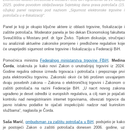
2025. godine povodom obilježavanja Svjetskog dana prava potrošača (15.
ožujka) panel raspravu pod nazivom „Sigurnost elektronske trgovine i
potrošača u e-fiskalizaciji”.
Panel je koji je okupio ključne aktere iz oblasti trgovine, fiskalizacije i
zaštite potrošača. Moderator panela je bio dekan Ekonomskog fakulteta
Sveučilišta u Mostaru prof. dr. Igor Živko. Tijekom diskusije, stručnjaci
su analizirali aktuelne zakonske promjene i predložene regulative koje
će unaprijediti sigurnost online trgovine i fiskalizaciju u Federaciji BiH.
Pomoćnica ministra
Federalnog ministarstva trgovine FBiH
,
Medina
Čorda
, istaknula je kako novi Zakon o unutrašnjoj trgovini iz 2024.
Godine regulira odnose između trgovaca i potrošača i prepoznaje prvi
puta elektroničku trgovinu. Zakonski okvir će biti proširen usvajanjem
dvaju posebnih zakona – Zakona o elektroničkoj trgovini i Zakonom o
zaštiti potrošača na razini Federacije BiH. „U nacrt novog zakona
ugrađeno je deset odredbi iz europskih regulativa, a cilj nam je pojačati
kontrolu nad neregistriranim internet trgovinama, obvezati trgovce da
jasno istaknu podatke te ojačati inspekcijski nadzor nad kurirskim
službama“, naglasila je Čorda.
Saša Marić
,
ombudsman za zaštitu potrošača u BiH
, podsjetio je kako
je postojeći Zakon o zaštiti potrošača donesen 2006. godine, uz