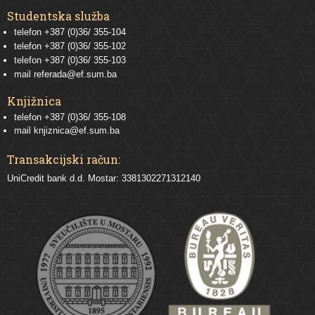
Studentska služba
telefon
+387 (0)36/ 355-104
telefon
+387 (0)36/ 355-102
telefon
+387 (0)36/ 355-103
mail
referada@ef.sum.ba
Knjižnica
telefon +387 (0)36/ 355-108
mail
knjiznica@ef.sum.ba
Transakcijski račun:
UniCredit bank d.d. Mostar: 3381302271312140