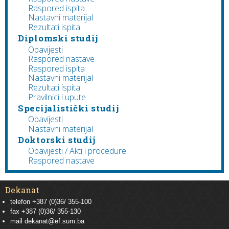
Raspored ispita
Nastavni materijal
Rezultati ispita
Diplomski studij
Obavijesti
Raspored nastave
Raspored ispita
Nastavni materijal
Rezultati ispita
Pravilnici i upute
Specijalistički studij
Obavijesti
Nastavni materijal
Doktorski studij
Obavijesti / Akti i procedure
Raspored nastave
Dekanat
telefon +387 (0)36/ 355-100
fax +387 (0)36/ 355-130
mail
dekanat@ef.sum.ba