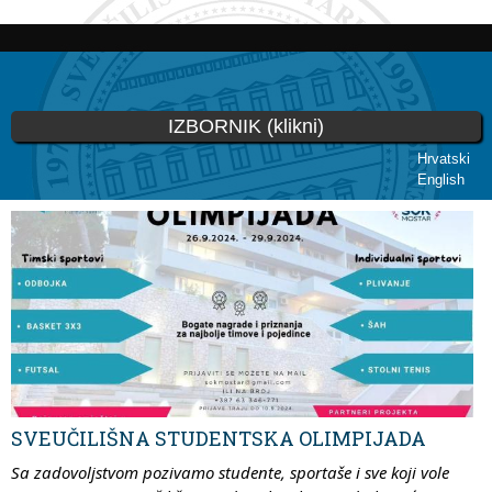
Skoči
na
glavni
sadržaj
IZBORNIK (klikni)
Hrvatski
English
Vi ste ovdje
SVEUČILIŠNA STUDENTSKA OLIMPIJADA
Sa zadovoljstvom pozivamo studente, sportaše i sve koji vole