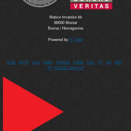
Matice hrvatske bb
88000 Mostar
Bosna i Hercegovina
Powered by
IT Odjel
SUM
APTF
ALU
FARF
FPMOZ
FSRE
FZS
FF
GF
MEF
PF
*RAZNI LINKOVI*