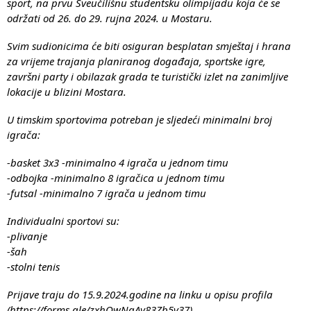
sport, na prvu Sveučilišnu studentsku olimpijadu koja će se
održati od 26. do 29. rujna 2024. u Mostaru.
Svim sudionicima će biti osiguran besplatan smještaj i hrana
za vrijeme trajanja planiranog događaja, sportske igre,
završni party i obilazak grada te turistički izlet na zanimljive
lokacije u blizini Mostara.
U timskim sportovima potreban je sljedeći minimalni broj
igrača:
-basket 3x3 -minimalno 4 igrača u jednom timu
-odbojka -minimalno 8 igračica u jednom timu
-futsal -minimalno 7 igrača u jednom timu
Individualni sportovi su:
-plivanje
-šah
-stolni tenis
Prijave traju do 15.9.2024.godine na linku u opisu profila
(
https://forms.gle/zxhQwNqAy83Zb5v37
).