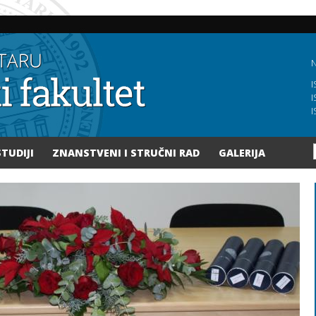
Skoči
na
glavni
sadržaj
N
I
I
I
STUDIJI
ZNANSTVENI I STRUČNI RAD
GALERIJA