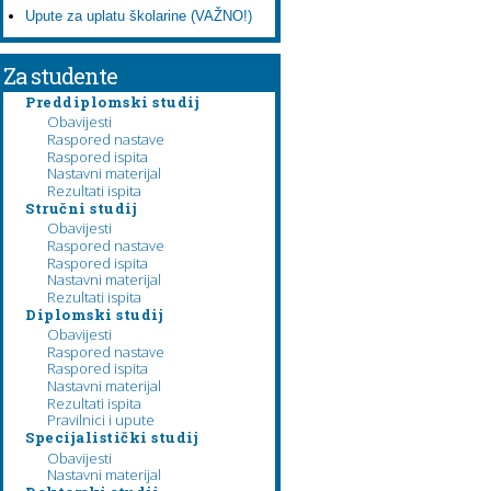
Upute za uplatu školarine (VAŽNO!)
Za studente
Preddiplomski studij
Obavijesti
Raspored nastave
Raspored ispita
Nastavni materijal
Rezultati ispita
Stručni studij
Obavijesti
Raspored nastave
Raspored ispita
Nastavni materijal
Rezultati ispita
Diplomski studij
Obavijesti
Raspored nastave
Raspored ispita
Nastavni materijal
Rezultati ispita
Pravilnici i upute
Specijalistički studij
Obavijesti
Nastavni materijal