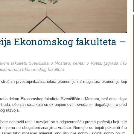
ija Ekonomskog fakulteta –
om fakultetu Sveučilišta u Mostaru, centar u Vitezu (zgrada FIS
diplomanata Ekonomskog fakulteta.
stručnih prvostupnika/bachelora ekonomije i 2 magistara ekonomije koji
atio dekan Ekonomskog fakulteta Sveučilišta u Mostaru, prof.dr.sc. Igor
ne truda, učenja i rada koje su okrunjene ovim svečanim događajem, a pred
nog razvoja.
ebate nastaviti rasti i razvijati se s odgovornošću prema profesiju koju ste
ošli i njemu se obogaćeni znanjima vraćate. Nemojte se bojati pokazati što
r samo tako možemo mijenjati ono što nije dobro i učiniti dobro boljim.