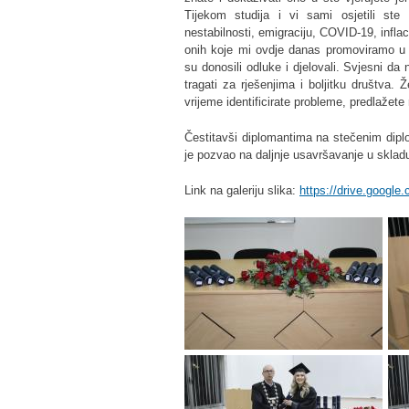
Tijekom studija i vi sami osjetili ste ut
nestabilnosti, emigraciju, COVID-19, infla
onih koje mi ovdje danas promoviramo u
su donosili odluke i djelovali. Svjesni da
tragati za rješenjima i boljitku društva
vrijeme identificirate probleme, predlažete
Čestitavši diplomantima na stečenim dipl
je pozvao na daljnje usavršavanje u skla
Link na galeriju slika:
https://drive.googl