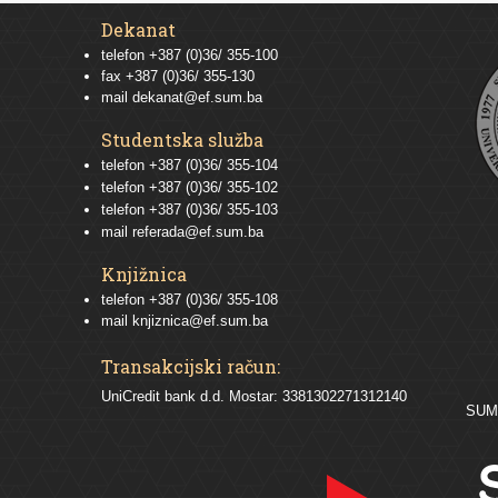
Dekanat
telefon +387 (0)36/ 355-100
fax +387 (0)36/ 355-130
mail
dekanat@ef.sum.ba
Studentska služba
telefon
+387 (0)36/ 355-104
telefon
+387 (0)36/ 355-102
telefon
+387 (0)36/ 355-103
mail
referada@ef.sum.ba
Knjižnica
telefon +387 (0)36/ 355-108
mail
knjiznica@ef.sum.ba
Transakcijski račun:
UniCredit bank d.d. Mostar: 3381302271312140
SU