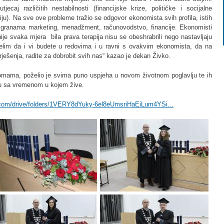
jecaj različitih nestabilnosti (financijske krize, političke i socijalne
ciju). Na sve ove probleme tražio se odgovor ekonomista svih profila, istih
 granama marketing, menadžment, računovodstvo, financije. Ekonomisti
 nije svaka mjera bila prava terapija nisu se obeshrabrili nego nastavljaju
. Želim da i vi budete u redovima i u ravni s ovakvim ekonomista, da na
 rješenja, radite za dobrobit svih nas“ kazao je dekan Živko.
omama, poželio je svima puno uspjeha u novom životnom poglavlju te ih
du sa vremenom u kojem žive.
e.com/drive/folders/1VERY8dYuky-6el8eUmsriHaEiLum4YSi...