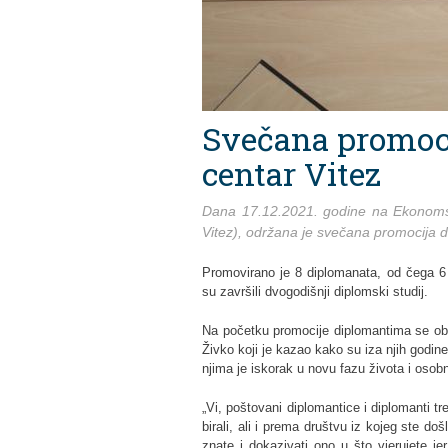
Svečana promoc
centar Vitez
Dana 17.12.2021. godine na Ekonomsk
Vitez), održana je svečana promocija 
Promovirano je 8 diplomanata, od čega 6 
su završili dvogodišnji diplomski studij.
Na početku promocije diplomantima se obr
Živko koji je kazao kako su iza njih godi
njima je iskorak u novu fazu života i osob
„Vi, poštovani diplomantice i diplomanti tr
birali, ali i prema društvu iz kojeg ste d
znate i dokazivati ono u što vjerujete je