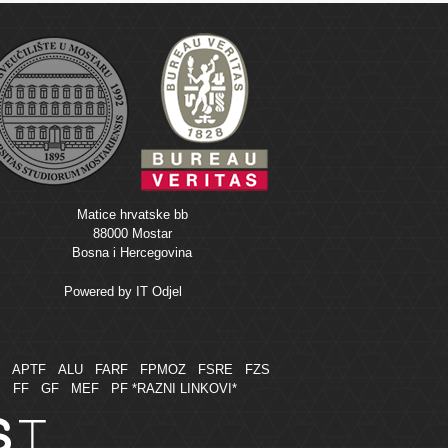
Matice hrvatske bb
88000 Mostar
Bosna i Hercegovina
Powered by
IT Odjel
M
APTF
ALU
FARF
FPMOZ
FSRE
FZS
FF
GF
MEF
PF
*RAZNI LINKOVI*