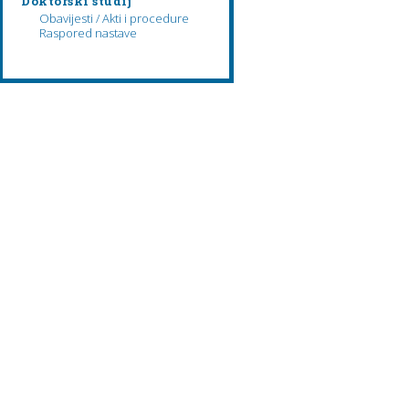
Doktorski studij
Obavijesti / Akti i procedure
Raspored nastave