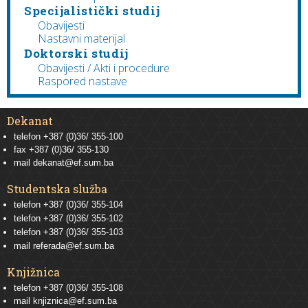
Specijalistički studij
Obavijesti
Nastavni materijal
Doktorski studij
Obavijesti / Akti i procedure
Raspored nastave
Dekanat
telefon +387 (0)36/ 355-100
fax +387 (0)36/ 355-130
mail
dekanat@ef.sum.ba
Studentska služba
telefon
+387 (0)36/ 355-104
telefon
+387 (0)36/ 355-102
telefon
+387 (0)36/ 355-103
mail
referada@ef.sum.ba
Knjižnica
telefon +387 (0)36/ 355-108
mail
knjiznica@ef.sum.ba