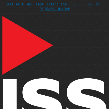
SUM
APTF
ALU
FARF
FPMOZ
FSRE
FZS
FF
GF
MEF
PF
*RAZNI LINKOVI*