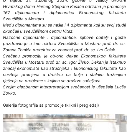
U srijedu 27. studenog 2024. godine u velikoj dvorani
Hrvatskog doma Herceg Stjepana Kosače održana je promocija
167 diplomanata i diplomantica Ekonomskog fakulteta
Sveučilišta u Mostaru.
Među diplomantima su se našla i 4 diplomanta koji su svoj studij
okončali u sveučilišnom centru Vitez.
Nazočne diplomante i diplomantice, njihove obitelji i goste
pozdravio je u ime rektora Sveučilišta u Mostaru prof. dr. sc.
Zorana Tomića prorektor za znanost prof. dr. sc. Ivo Čolak.
Svečanu promociju je otvorio dekan Ekonomskog fakulteta
Sveučilišta u Mostaru prof. dr. sc. Igor Živko. Dekan je istaknuo
značaj ekonomiste kao stručnjaka i Ekonomskog fakulteta kao
nositelja promjena u društvu na bolje i stalnim traženjem
rješenja na probleme s kojima se društvo sučeljava.
Svojim glazbenom interpretacijom svečanost je uljepšala Lucija
Zovko.
Galerija fotografija sa promocije (klikni i pregledaj)