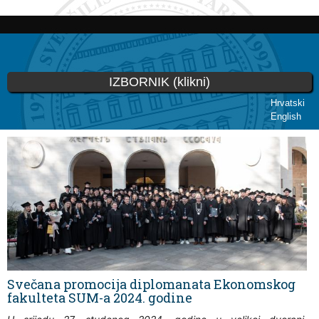
Skoči
na
glavni
sadržaj
IZBORNIK (klikni)
Hrvatski
English
Vi ste ovdje
Svečana promocija diplomanata Ekonomskog
fakulteta SUM-a 2024. godine