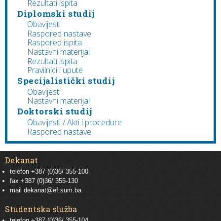
Rezultati ispita
Diplomski studij
Obavijesti
Raspored nastave
Raspored ispita
Nastavni materijal
Rezultati ispita
Pravilnici i upute
Specijalistički studij
Obavijesti
Nastavni materijal
Doktorski studij
Obavijesti / Akti i procedure
Raspored nastave
Dekanat
telefon +387 (0)36/ 355-100
fax +387 (0)36/ 355-130
mail
dekanat@ef.sum.ba
Studentska služba
telefon
+387 (0)36/ 355-104