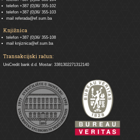
telefon
+387 (0)36/ 355-102
telefon
+387 (0)36/ 355-103
mail
referada@ef.sum.ba
Knjižnica
telefon +387 (0)36/ 355-108
mail
knjiznica@ef.sum.ba
Transakcijski račun:
UniCredit bank d.d. Mostar: 3381302271312140