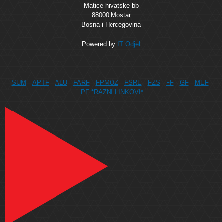
Matice hrvatske bb
88000 Mostar
Bosna i Hercegovina
Powered by
IT Odjel
SUM
APTF
ALU
FARF
FPMOZ
FSRE
FZS
FF
GF
MEF
PF
*RAZNI LINKOVI*