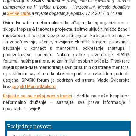
organizacijom
SPARK foruma
– prvog interdisciplinarnog foruma
usmjerenog na IT sektor u Bosni i Herzegovini. Mjesto događaja
je
SPARK caffe
, a vrijeme događanja je petak, 17.2.2017. u 14 sati.
Ovim dvosatnim neformalnim događajem, kojeg organiziramo u
sklopu
Inspire & Innovate projekta
, želimo uključiti mlade žene i
muškarce u IT sektor kroz prezentiranje prilika koje im on nudi –
za zapošljavanje, učenje, razvijanje vlastitih karijera, putovanje,
stupanje u kontakt s mentorima, pokretanje startupa i
poduzetništvo općenito. Nakon kratke prezentacije SPARK
foruma i naših partnera, te zanimljivih osobnih priča iz IT sektora
slijedi speed-date mentoriranje svih prisutnih od strane mentora,
s praktičnim savjetima i konkretnim pričama o vlastitom putu do
uspjeha. SPARK forum je podržan od strane Vlade Švicarske
kroz
projekt MarketMakers
.
Prijavite se na našoj web stranici
i dođite na naše besplatno
neformalno druženje – saznajte sve prave informacije i
upoznajte IT svijet!
Posljednje novosti