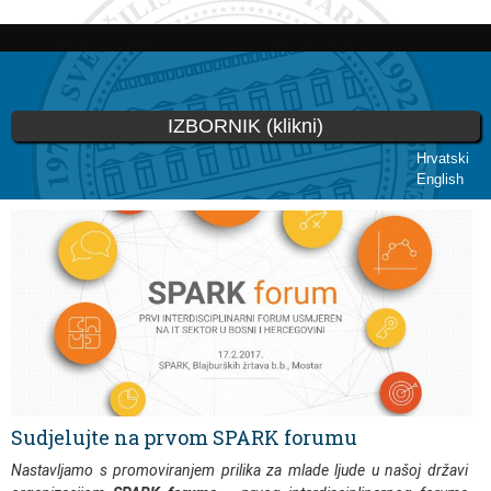
Skoči
na
glavni
sadržaj
IZBORNIK (klikni)
Hrvatski
English
Vi ste ovdje
Sudjelujte na prvom SPARK forumu
Nastavljamo s promoviranjem prilika za mlade ljude u našoj državi