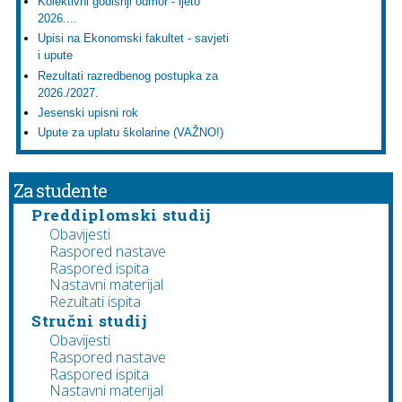
Kolektivni godišnji odmor - ljeto
2026....
Upisi na Ekonomski fakultet - savjeti
i upute
Rezultati razredbenog postupka za
2026./2027.
Jesenski upisni rok
Upute za uplatu školarine (VAŽNO!)
Za studente
Preddiplomski studij
Obavijesti
Raspored nastave
Raspored ispita
Nastavni materijal
Rezultati ispita
Stručni studij
Obavijesti
Raspored nastave
Raspored ispita
Nastavni materijal