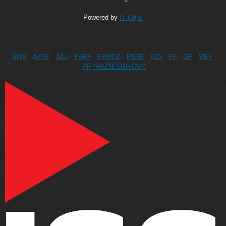
Powered by
IT Odjel
SUM
APTF
ALU
FARF
FPMOZ
FSRE
FZS
FF
GF
MEF
PF
*RAZNI LINKOVI*