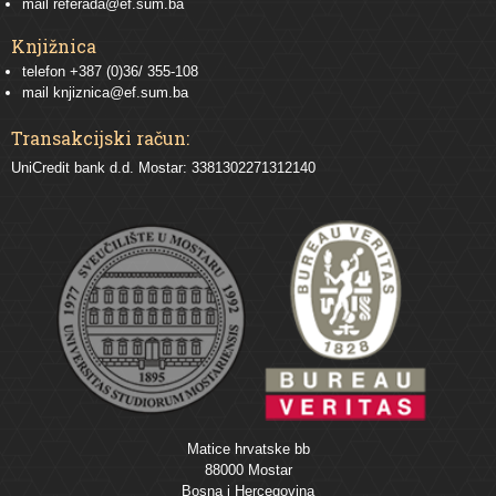
mail
referada@ef.sum.ba
Knjižnica
telefon +387 (0)36/ 355-108
mail
knjiznica@ef.sum.ba
Transakcijski račun:
UniCredit bank d.d. Mostar: 3381302271312140
Matice hrvatske bb
88000 Mostar
Bosna i Hercegovina