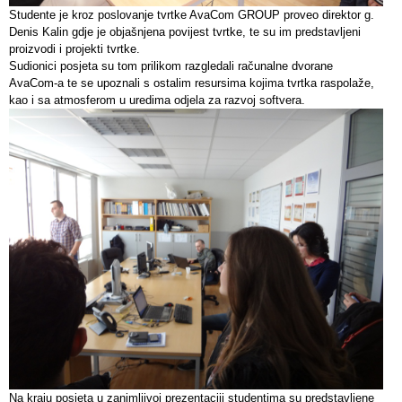
Studente je kroz poslovanje tvrtke AvaCom GROUP proveo direktor g.
Denis Kalin gdje je objašnjena povijest tvrtke, te su im predstavljeni
proizvodi i projekti tvrtke.
Sudionici posjeta su tom prilikom razgledali računalne dvorane
AvaCom-a te se upoznali s ostalim resursima kojima tvrtka raspolaže,
kao i sa atmosferom u uredima odjela za razvoj softvera.
Na kraju posjeta u zanimljivoj prezentaciji studentima su predstavljene