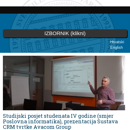
Skoči
na
glavni
sadržaj
IZBORNIK (klikni)
Hrvatski
English
Vi ste ovdje
Studijski posjet studenata IV godine (smjer
Poslovna informatika), prezentacija Sustava
CRM tvrtke Avacom Group