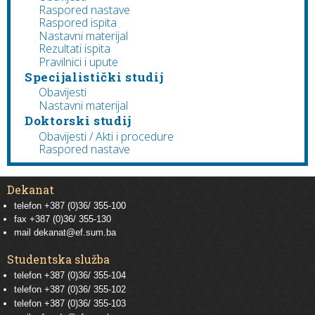
Raspored nastave
Raspored ispita
Nastavni materijal
Rezultati ispita
Pravilnici i upute
Specijalistički studij
Obavijesti
Nastavni materijal
Doktorski studij
Obavijesti / Akti i procedure
Raspored nastave
Dekanat
telefon +387 (0)36/ 355-100
fax +387 (0)36/ 355-130
mail
dekanat@ef.sum.ba
Studentska služba
telefon
+387 (0)36/ 355-104
telefon
+387 (0)36/ 355-102
telefon
+387 (0)36/ 355-103