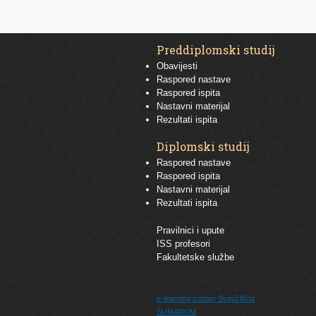
Preddiplomski studij
Obavijesti
Raspored nastave
Raspored ispita
Nastavni materijal
Rezultati ispita
Diplomski studij
Raspored nastave
Raspored ispita
Nastavni materijal
Rezultati ispita
Pravilnici i upute
ISS profesori
Fakultetske službe
e-learning sustav
Sveučilišta
SUMARUM