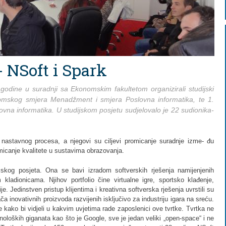
- NSoft i Spark
odine u suradnji sa Ekonomskim fakultetom organizirali studijski
lomskog smjera Menadžment i smjera Poslovna informatika, te 1.
vna informatika. U studijskom posjetu sudjelovalo je 22 sudionika-
ru nastavnog procesa, a njegovi su ciljevi promicanje suradnje izme- đu
micanje kvalitete u sustavima obrazovanja.
ijskog posjeta. Ona se bavi izradom softverskih rješenja namijenjenih
 kladionicama. Njihov portfolio čine virtualne igre, sportsko klađenje,
rije. Jedinstven pristup klijentima i kreativna softverska rješenja uvrstili su
ča inovativnih proizvoda razvijenih isključivo za industriju igara na sreću.
ke kako bi vidjeli u kakvim uvjetima rade zaposlenici ove tvrtke. Tvrtka ne
noloških giganata kao što je Google, sve je jedan veliki „open-space“ i ne