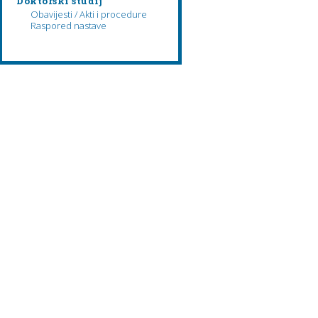
Doktorski studij
Obavijesti / Akti i procedure
Raspored nastave