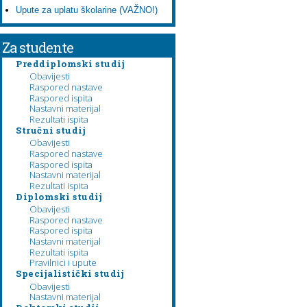
Upute za uplatu školarine (VAŽNO!)
Za studente
Preddiplomski studij
Obavijesti
Raspored nastave
Raspored ispita
Nastavni materijal
Rezultati ispita
Stručni studij
Obavijesti
Raspored nastave
Raspored ispita
Nastavni materijal
Rezultati ispita
Diplomski studij
Obavijesti
Raspored nastave
Raspored ispita
Nastavni materijal
Rezultati ispita
Pravilnici i upute
Specijalistički studij
Obavijesti
Nastavni materijal