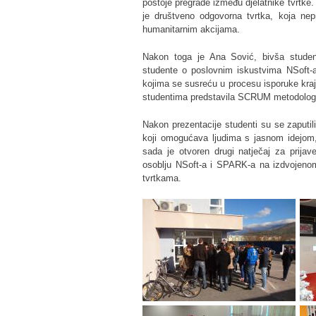
postoje pregrade između djelatnike tvrtke.
je društveno odgovorna tvrtka, koja nepr
humanitarnim akcijama.
Nakon toga je Ana Sović, bivša student
studente o poslovnim iskustvima NSoft-a
kojima se susreću u procesu isporuke kraj
studentima predstavila SCRUM metodologi
Nakon prezentacije studenti su se zaputil
koji omogućava ljudima s jasnom idejom,
sada je otvoren drugi natječaj za prijav
osoblju NSoft-a i SPARK-a na izdvojenom
tvrtkama.