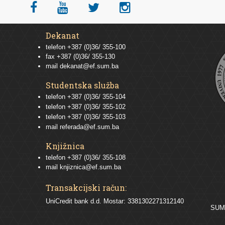
Dekanat
telefon +387 (0)36/ 355-100
fax +387 (0)36/ 355-130
mail
dekanat@ef.sum.ba
Studentska služba
telefon
+387 (0)36/ 355-104
telefon
+387 (0)36/ 355-102
telefon
+387 (0)36/ 355-103
mail
referada@ef.sum.ba
Knjižnica
telefon +387 (0)36/ 355-108
mail
knjiznica@ef.sum.ba
Transakcijski račun:
UniCredit bank d.d. Mostar: 3381302271312140
SU