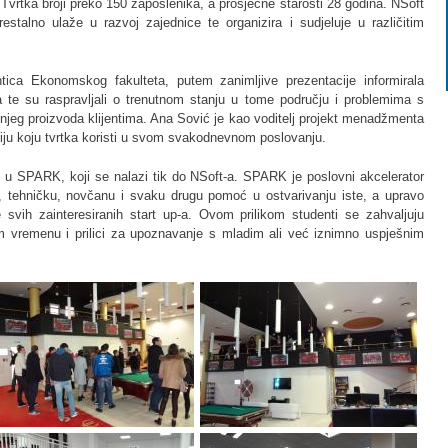
 Tvrtka broji preko 150 zaposlenika, a prosječne starosti 28 godina. NSoft
estalno ulaže u razvoj zajednice te organizira i sudjeluje u različitim
ica Ekonomskog fakulteta, putem zanimljive prezentacije informirala
 te su raspravljali o trenutnom stanju u tome području i problemima s
njeg proizvoda klijentima. Ana Sović je kao voditelj projekt menadžmenta
ju koju tvrtka koristi u svom svakodnevnom poslovanju.
i u SPARK, koji se nalazi tik do NSoft-a. SPARK je poslovni akcelerator
 tehničku, novčanu i svaku drugu pomoć u ostvarivanju iste, a upravo
e svih zainteresiranih start up-a. Ovom prilikom studenti se zahvaljuju
 vremenu i prilici za upoznavanje s mladim ali već iznimno uspješnim