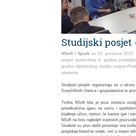
Studijski posjet 
NSoft i Spark
su 10. prosinca 2015. g
posjet studentima 4. godine preddip
godine diplomskog studija smjera Poslo
studenta.
Studijski posjeti organiziraju se u okvi
Sveučilišnih članica i gospodarstva te pro
Tvrtka NSoft bila je prva stranica stud
priređivačima igara na sreću i sportskim
klađenje uživo, slotovi, te kasino igre i lut
NSoft na listu najboljih svjetskih proizvođa
Studenti su prvo obišli prostorije ove tvrt
posjeduje klasične urede, već u maniri teh