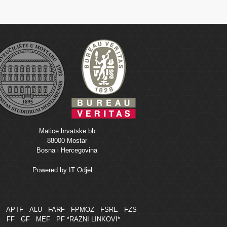
Matice hrvatske bb
88000 Mostar
Bosna i Hercegovina
Powered by
IT Odjel
M
APTF
ALU
FARF
FPMOZ
FSRE
FZS
FF
GF
MEF
PF
*RAZNI LINKOVI*