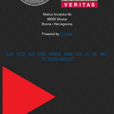
Matice hrvatske bb
88000 Mostar
Bosna i Hercegovina
Powered by
IT Odjel
SUM
APTF
ALU
FARF
FPMOZ
FSRE
FZS
FF
GF
MEF
PF
*RAZNI LINKOVI*