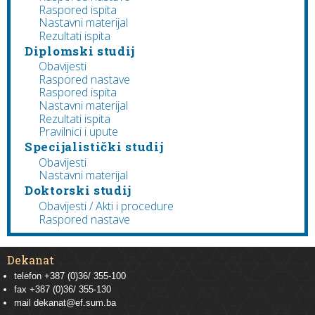
Raspored ispita
Nastavni materijal
Rezultati ispita
Diplomski studij
Obavijesti
Raspored nastave
Raspored ispita
Nastavni materijal
Rezultati ispita
Pravilnici i upute
Specijalistički studij
Obavijesti
Nastavni materijal
Doktorski studij
Obavijesti / Akti i procedure
Raspored nastave
Dekanat
telefon +387 (0)36/ 355-100
fax +387 (0)36/ 355-130
mail
dekanat@ef.sum.ba