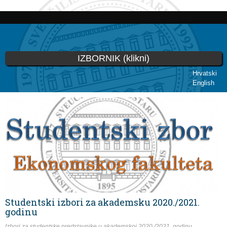
Skoči
na
glavni
sadržaj
IZBORNIK (klikni)
Hrvatski
English
Vi ste ovdje
Studentski izbori za akademsku 2020./2021.
godinu
Izbori za studentske predstavnike u akademskoj 2020./2021. godinu