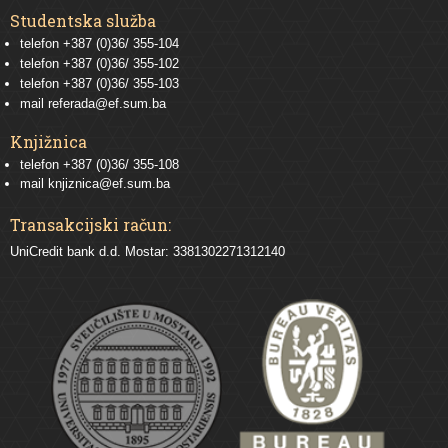
Studentska služba
telefon
+387 (0)36/ 355-104
telefon
+387 (0)36/ 355-102
telefon
+387 (0)36/ 355-103
mail
referada@ef.sum.ba
Knjižnica
telefon +387 (0)36/ 355-108
mail
knjiznica@ef.sum.ba
Transakcijski račun:
UniCredit bank d.d. Mostar: 3381302271312140