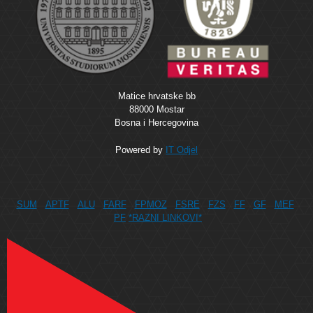
Matice hrvatske bb
88000 Mostar
Bosna i Hercegovina
Powered by
IT Odjel
SUM
APTF
ALU
FARF
FPMOZ
FSRE
FZS
FF
GF
MEF
PF
*RAZNI LINKOVI*