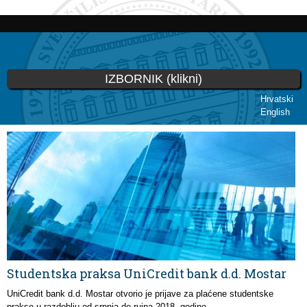
Skoči
na
glavni
sadržaj
IZBORNIK (klikni)
Hrvatski
English
Vi ste ovdje
Studentska praksa UniCredit bank d.d. Mostar
UniCredit bank d.d. Mostar otvorio je prijave za plaćene studentske
prakse u razdoblju od srpnja do rujna 2018. godine.