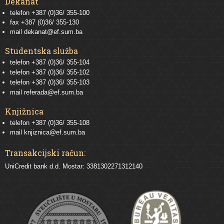
Dekanat
telefon +387 (0)36/ 355-100
fax +387 (0)36/ 355-130
mail
dekanat@ef.sum.ba
Studentska služba
telefon
+387 (0)36/ 355-104
telefon
+387 (0)36/ 355-102
telefon
+387 (0)36/ 355-103
mail
referada@ef.sum.ba
Knjižnica
telefon +387 (0)36/ 355-108
mail
knjiznica@ef.sum.ba
Transakcijski račun:
UniCredit bank d.d. Mostar: 3381302271312140