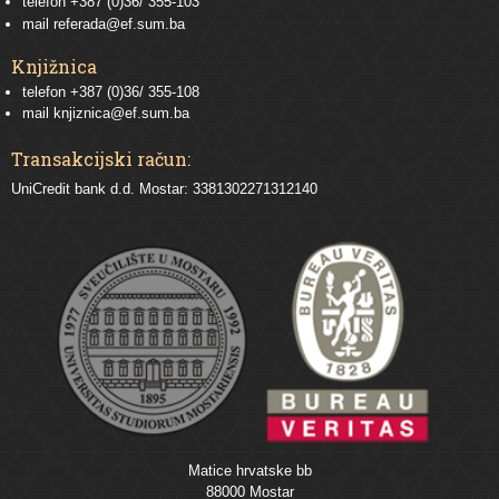
telefon
+387 (0)36/ 355-103
mail
referada@ef.sum.ba
Knjižnica
telefon +387 (0)36/ 355-108
mail
knjiznica@ef.sum.ba
Transakcijski račun:
UniCredit bank d.d. Mostar: 3381302271312140
Matice hrvatske bb
88000 Mostar