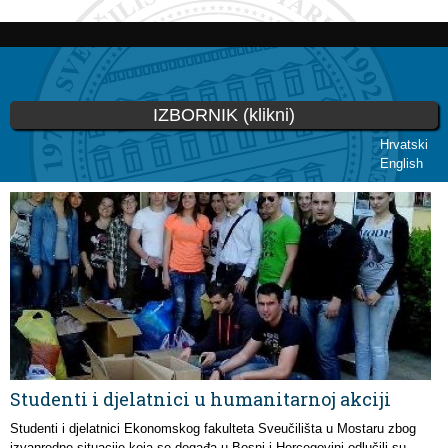
Skoči
na
glavni
sadržaj
IZBORNIK (klikni)
Hrvatski
English
Vi ste ovdje
Studenti i djelatnici u humanitarnoj akciji
Studenti i djelatnici Ekonomskog fakulteta Sveučilišta u Mostaru zbog
izvanredne situacije koja se događa u Bosni i Hercegovini odlučili su