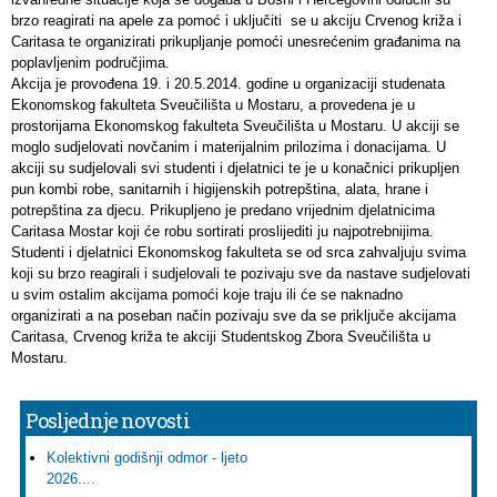
brzo reagirati na apele za pomoć i uključiti se u akciju Crvenog križa i
Caritasa te organizirati prikupljanje pomoći unesrećenim građanima na
poplavljenim područjima.
Akcija je provođena 19. i 20.5.2014. godine u organizaciji studenata
Ekonomskog fakulteta Sveučilišta u Mostaru, a provedena je u
prostorijama Ekonomskog fakulteta Sveučilišta u Mostaru. U akciji se
moglo sudjelovati novčanim i materijalnim prilozima i donacijama. U
akciji su sudjelovali svi studenti i djelatnici te je u konačnici prikupljen
pun kombi robe, sanitarnih i higijenskih potrepština, alata, hrane i
potrepština za djecu. Prikupljeno je predano vrijednim djelatnicima
Caritasa Mostar koji će robu sortirati proslijediti ju najpotrebnijima.
Studenti i djelatnici Ekonomskog fakulteta se od srca zahvaljuju svima
koji su brzo reagirali i sudjelovali te pozivaju sve da nastave sudjelovati
u svim ostalim akcijama pomoći koje traju ili će se naknadno
organizirati a na poseban način pozivaju sve da se priključe akcijama
Caritasa, Crvenog križa te akciji Studentskog Zbora Sveučilišta u
Mostaru.
Posljednje novosti
Kolektivni godišnji odmor - ljeto
2026....