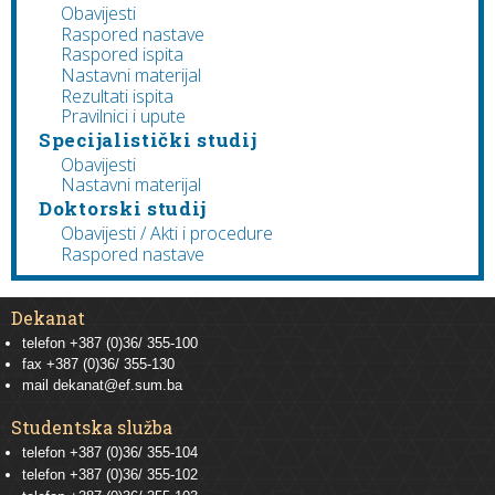
Obavijesti
Raspored nastave
Raspored ispita
Nastavni materijal
Rezultati ispita
Pravilnici i upute
Specijalistički studij
Obavijesti
Nastavni materijal
Doktorski studij
Obavijesti / Akti i procedure
Raspored nastave
Dekanat
telefon +387 (0)36/ 355-100
fax +387 (0)36/ 355-130
mail
dekanat@ef.sum.ba
Studentska služba
telefon
+387 (0)36/ 355-104
telefon
+387 (0)36/ 355-102