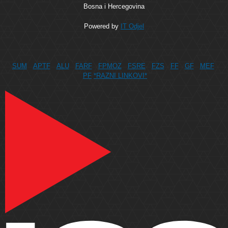
Bosna i Hercegovina
Powered by
IT Odjel
SUM
APTF
ALU
FARF
FPMOZ
FSRE
FZS
FF
GF
MEF
PF
*RAZNI LINKOVI*