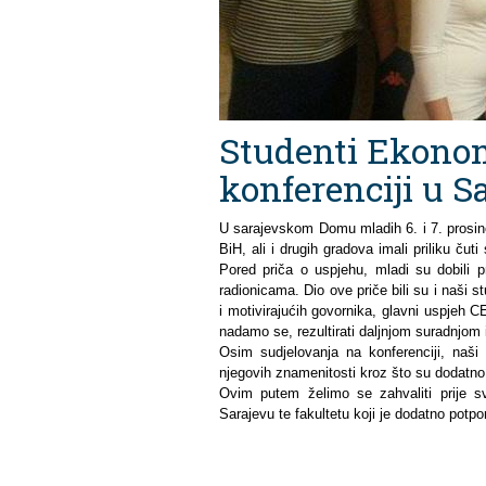
Studenti Ekono
konferenciji u S
U sarajevskom Domu mladih 6. i 7. prosinca
BiH, ali i drugih gradova imali priliku čuti
Pored priča o uspjehu, mladi su dobili pr
radionicama. Dio ove priče bili su i naši 
i motivirajućih govornika, glavni uspjeh C
nadamo se, rezultirati daljnjom suradnjom 
Osim sudjelovanja na konferenciji, naši
njegovih znamenitosti kroz što su dodatno
Ovim putem želimo se zahvaliti prije s
Sarajevu te fakultetu koji je dodatno pot