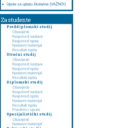
Upute za uplatu školarine (VAŽNO!)
Za studente
Preddiplomski studij
Obavijesti
Raspored nastave
Raspored ispita
Nastavni materijal
Rezultati ispita
Stručni studij
Obavijesti
Raspored nastave
Raspored ispita
Nastavni materijal
Rezultati ispita
Diplomski studij
Obavijesti
Raspored nastave
Raspored ispita
Nastavni materijal
Rezultati ispita
Pravilnici i upute
Specijalistički studij
Obavijesti
Nastavni materijal