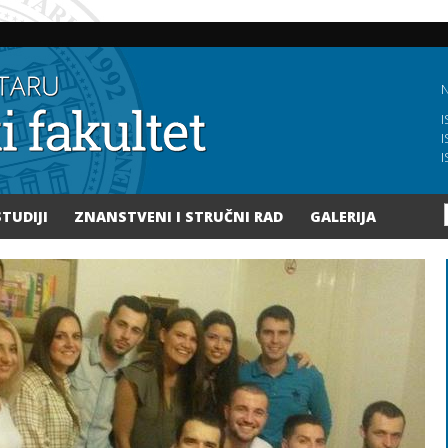
Skoči
na
glavni
sadržaj
N
I
I
I
STUDIJI
ZNANSTVENI I STRUČNI RAD
GALERIJA