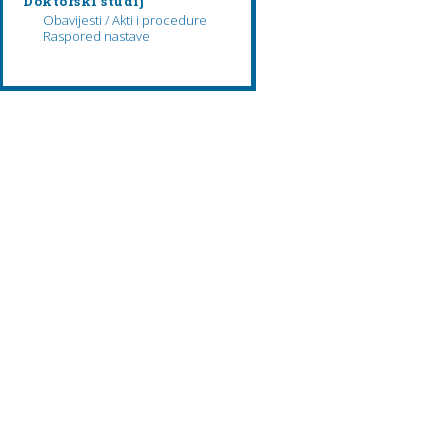
Doktorski studij
Obavijesti / Akti i procedure
Raspored nastave