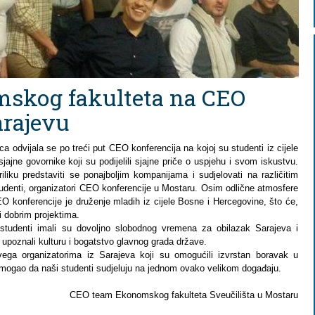
mskog fakulteta na CEO
arajevu
 odvijala se po treći put CEO konferencija na kojoj su studenti iz cijele
 sjajne govornike koji su podijelili sjajne priče o uspjehu i svom iskustvu.
iliku predstaviti se ponajboljim kompanijama i sudjelovati na različitim
studenti, organizatori CEO konferencije u Mostaru. Osim odlične atmosfere
EO konferencije je druženje mladih iz cijele Bosne i Hercegovine, što će,
i dobrim projektima.
 studenti imali su dovoljno slobodnog vremena za obilazak Sarajeva i
 upoznali kulturu i bogatstvo glavnog grada države.
vega organizatorima iz Sarajeva koji su omogućili izvrstan boravak u
pomogao da naši studenti sudjeluju na jednom ovako velikom događaju.
CEO team Ekonomskog fakulteta Sveučilišta u Mostaru