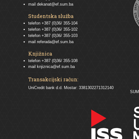
mail
dekanat@ef.sum.ba
Studentska služba
telefon
+387 (0)36/ 355-104
telefon
+387 (0)36/ 355-102
telefon
+387 (0)36/ 355-103
mail
referada@ef.sum.ba
Knjižnica
telefon +387 (0)36/ 355-108
mail
knjiznica@ef.sum.ba
Transakcijski račun:
UniCredit bank d.d. Mostar: 3381302271312140
SU