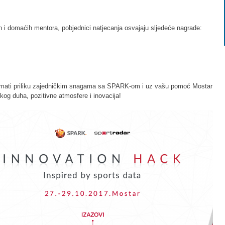
h i domaćih mentora, pobjednici natjecanja osvajaju sljedeće nagrade:
imati priliku zajedničkim snagama sa SPARK-om i uz vašu pomoć Mostar
jskog duha, pozitivne atmosfere i inovacija!