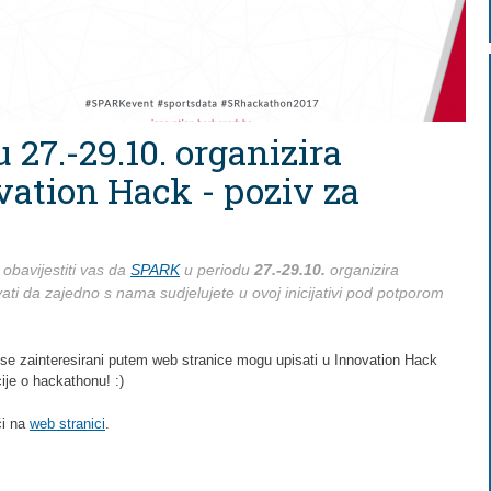
27.-29.10. organizira
ation Hack - poziv za
obavijestiti vas da
SPARK
u periodu
27.-29.10.
organizira
ati da zajedno s nama sudjelujete u ovoj inicijativi pod potporom
 se zainteresirani putem web stranice mogu upisati u Innovation Hack
ije o hackathonu! :)
i na
web stranici
.