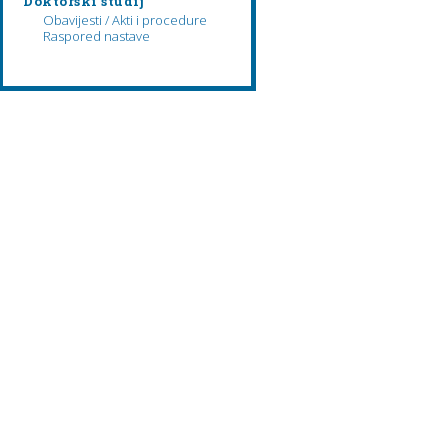
Doktorski studij
Obavijesti / Akti i procedure
Raspored nastave