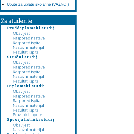
Upute za uplatu školarine (VAŽNO!)
Za studente
Preddiplomski studij
Obavijesti
Raspored nastave
Raspored ispita
Nastavni materijal
Rezultati ispita
Stručni studij
Obavijesti
Raspored nastave
Raspored ispita
Nastavni materijal
Rezultati ispita
Diplomski studij
Obavijesti
Raspored nastave
Raspored ispita
Nastavni materijal
Rezultati ispita
Pravilnici i upute
Specijalistički studij
Obavijesti
Nastavni materijal