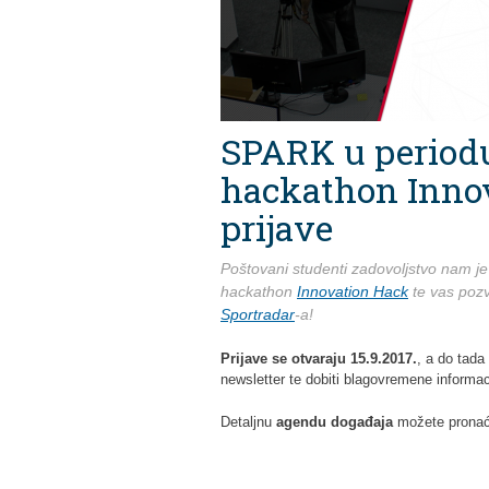
SPARK u periodu 
hackathon Innov
prijave
Poštovani studenti zadovoljstvo nam je 
hackathon
Innovation Hack
te vas pozv
Sportradar
-a!
Prijave se otvaraju 15.9.2017.
, a do tada
newsletter te dobiti blagovremene informac
Detaljnu
agendu događaja
možete pronać