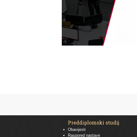
Preddiplomski studij
Obavijesti
Raspored nastave