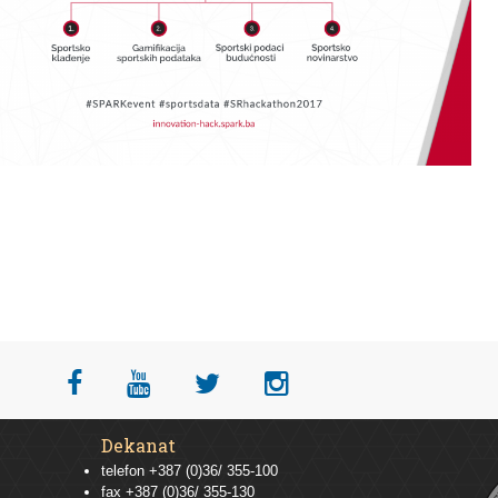
Dekanat
telefon +387 (0)36/ 355-100
fax +387 (0)36/ 355-130