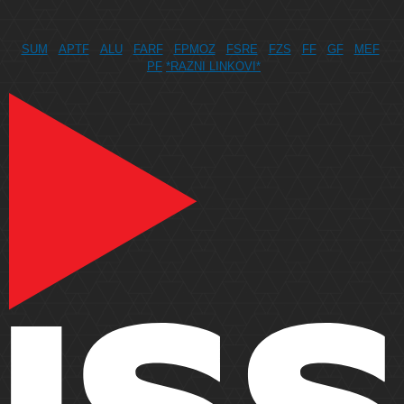
SUM
APTF
ALU
FARF
FPMOZ
FSRE
FZS
FF
GF
MEF
PF
*RAZNI LINKOVI*