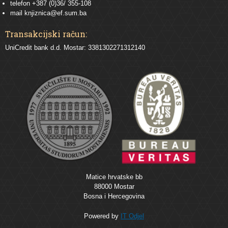
telefon +387 (0)36/ 355-108
mail
knjiznica@ef.sum.ba
Transakcijski račun:
UniCredit bank d.d. Mostar: 3381302271312140
Matice hrvatske bb
88000 Mostar
Bosna i Hercegovina
Powered by
IT Odjel