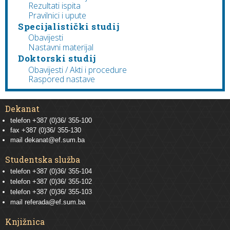
Rezultati ispita
Pravilnici i upute
Specijalistički studij
Obavijesti
Nastavni materijal
Doktorski studij
Obavijesti / Akti i procedure
Raspored nastave
Dekanat
telefon +387 (0)36/ 355-100
fax +387 (0)36/ 355-130
mail
dekanat@ef.sum.ba
Studentska služba
telefon
+387 (0)36/ 355-104
telefon
+387 (0)36/ 355-102
telefon
+387 (0)36/ 355-103
mail
referada@ef.sum.ba
Knjižnica