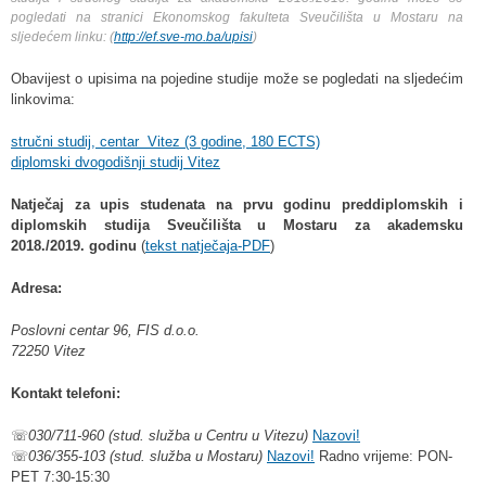
pogledati na stranici Ekonomskog fakulteta Sveučilišta u Mostaru na
sljedećem linku: (
http://ef.sve-mo.ba/upisi
)
Obavijest o upisima na pojedine studije može se pogledati na sljedećim
linkovima:
stručni studij, centar Vitez (3 godine, 180 ECTS)
diplomski dvogodišnji studij Vitez
Natječaj za upis studenata na prvu godinu preddiplomskih i
diplomskih studija Sveučilišta u Mostaru za akademsku
2018./2019. godinu
(
tekst natječaja-PDF
)
Adresa:
Poslovni centar 96, FIS d.o.o.
72250 Vitez
Kontakt telefoni:
☏
030/711-960 (
stud. služba
u Centru u Vitezu)
Nazovi!
☏
036/355-103 (stud. služba u Mostaru)
Nazovi!
Radno vrijeme: PON-
PET 7:30-15:30