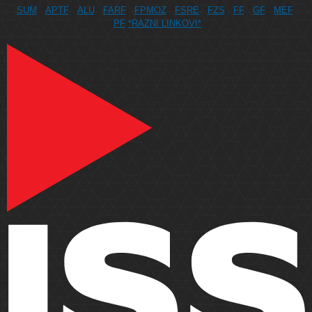
SUM
APTF
ALU
FARF
FPMOZ
FSRE
FZS
FF
GF
MEF
PF
*RAZNI LINKOVI*