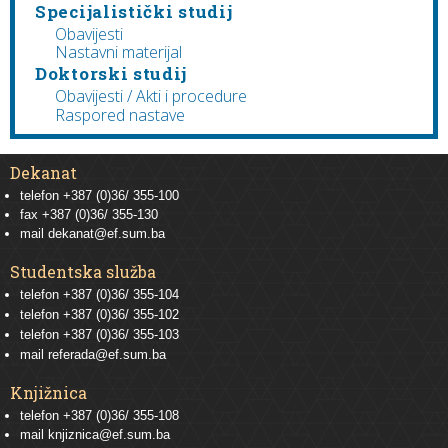
Specijalistički studij
Obavijesti
Nastavni materijal
Doktorski studij
Obavijesti / Akti i procedure
Raspored nastave
Dekanat
telefon +387 (0)36/ 355-100
fax +387 (0)36/ 355-130
mail
dekanat@ef.sum.ba
Studentska služba
telefon
+387 (0)36/ 355-104
telefon
+387 (0)36/ 355-102
telefon
+387 (0)36/ 355-103
mail
referada@ef.sum.ba
Knjižnica
telefon +387 (0)36/ 355-108
mail
knjiznica@ef.sum.ba