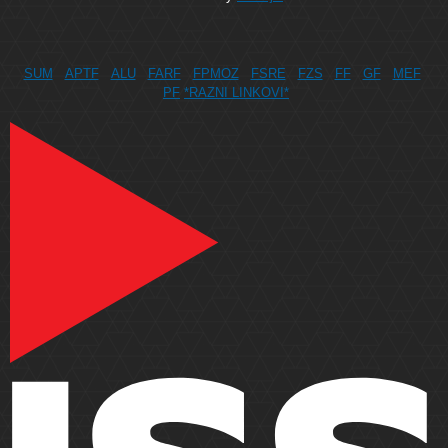
SUM
APTF
ALU
FARF
FPMOZ
FSRE
FZS
FF
GF
MEF
PF
*RAZNI LINKOVI*