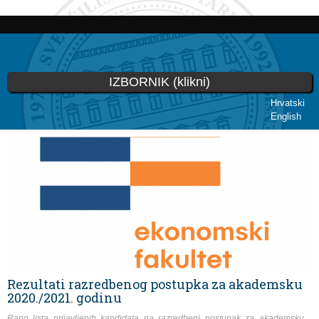
Skoči
na
glavni
sadržaj
IZBORNIK (klikni)
Hrvatski
English
Vi ste ovdje
Rezultati razredbenog postupka za akademsku
2020./2021. godinu
Rang lista prijavljenih kandidata na razredbeni postupak za akademsku