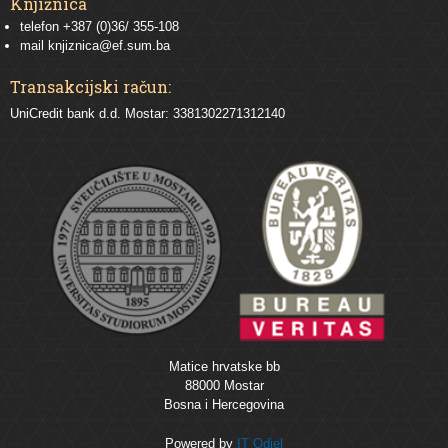
Knjižnica
telefon +387 (0)36/ 355-108
mail
knjiznica@ef.sum.ba
Transakcijski račun:
UniCredit bank d.d. Mostar: 3381302271312140
Matice hrvatske bb
88000 Mostar
Bosna i Hercegovina
Powered by
IT Odjel