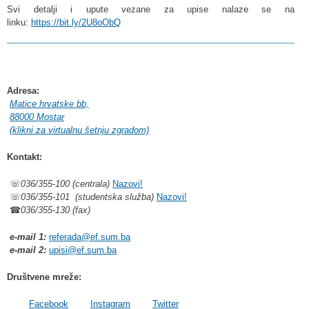
Svi detalji i upute vezane za upise nalaze se na
linku:
https://bit.ly/2U8oObQ
Adresa:
Matice hrvatske bb,
88000 Mostar
(klikni za virtualnu šetnju zgradom)
Kontakt:
☏
036/355-100 (centrala)
Nazovi!
☏
036/355-101 (studentska služba)
Nazovi!
☎
036/355-130 (fax)
e-mail 1:
referada@ef.sum.ba
e-mail 2:
upisi@ef.sum.ba
Društvene mreže:
Facebook
Instagram
Twitter