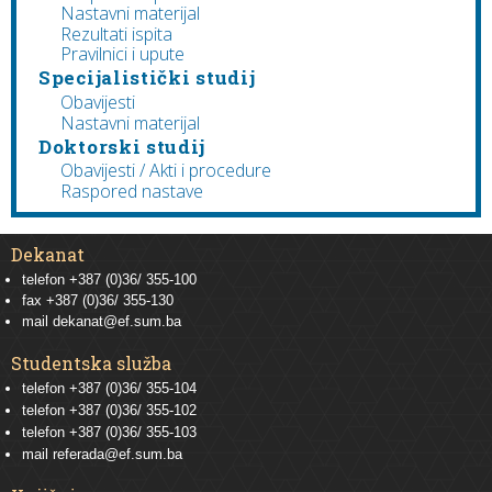
Nastavni materijal
Rezultati ispita
Pravilnici i upute
Specijalistički studij
Obavijesti
Nastavni materijal
Doktorski studij
Obavijesti / Akti i procedure
Raspored nastave
Dekanat
telefon +387 (0)36/ 355-100
fax +387 (0)36/ 355-130
mail
dekanat@ef.sum.ba
Studentska služba
telefon
+387 (0)36/ 355-104
telefon
+387 (0)36/ 355-102
telefon
+387 (0)36/ 355-103
mail
referada@ef.sum.ba