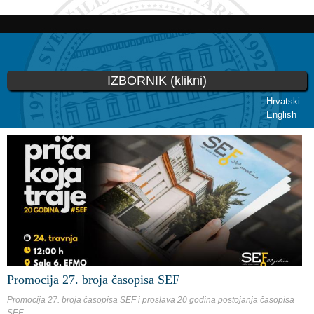
Skoči
na
glavni
sadržaj
IZBORNIK (klikni)
Hrvatski
English
Vi ste ovdje
Promocija 27. broja časopisa SEF
Promocija 27. broja časopisa SEF i proslava 20 godina postojanja časopisa
SEF.