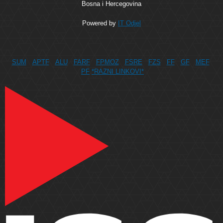
Bosna i Hercegovina
Powered by
IT Odjel
SUM
APTF
ALU
FARF
FPMOZ
FSRE
FZS
FF
GF
MEF
PF
*RAZNI LINKOVI*