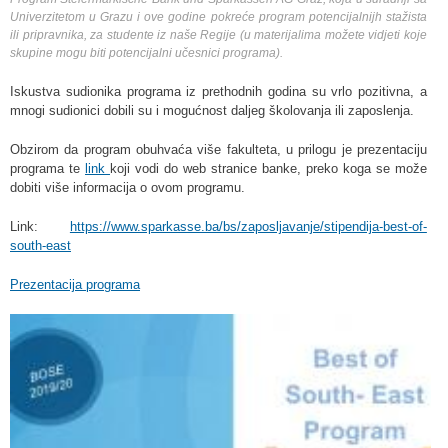
Univerzitetom u Grazu i ove godine pokreće program potencijalnijh stažista
ili pripravnika, za studente iz naše Regije (u materijalima možete vidjeti koje
skupine mogu biti potencijalni učesnici programa).
Iskustva sudionika programa iz prethodnih godina su vrlo pozitivna, a
mnogi sudionici dobili su i mogućnost daljeg školovanja ili zaposlenja.
Obzirom da program obuhvaća više fakulteta, u prilogu je prezentaciju
programa te
link
koji vodi do web stranice banke, preko koga se može
dobiti više informacija o ovom programu.
Link:
https://www.sparkasse.ba/bs/zaposljavanje/stipendija-best-of-
south-east
Prezentacija programa