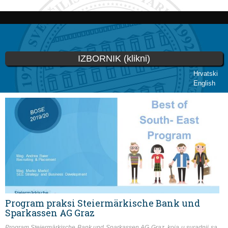
Skoči
na
glavni
sadržaj
IZBORNIK (klikni)
Hrvatski
English
Vi ste ovdje
Program praksi Steiermärkische Bank und
Sparkassen AG Graz
Program Steiermärkische Bank und Sparkassen AG Graz, koja u suradnji sa