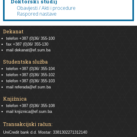
Doktorski studij
Obavijesti / Akti i procedure
Raspored nastave
Dekanat
telefon +387 (0)36/ 355-100
fax +387 (0)36/ 355-130
mail
dekanat@ef.sum.ba
Studentska služba
telefon
+387 (0)36/ 355-104
telefon
+387 (0)36/ 355-102
telefon
+387 (0)36/ 355-103
mail
referada@ef.sum.ba
Knjižnica
telefon +387 (0)36/ 355-108
mail
knjiznica@ef.sum.ba
Transakcijski račun:
UniCredit bank d.d. Mostar: 3381302271312140