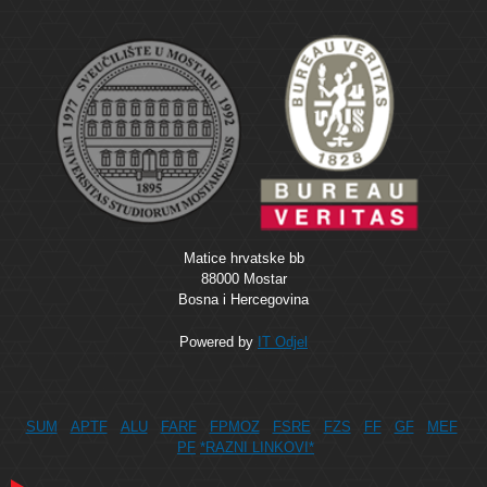
Matice hrvatske bb
88000 Mostar
Bosna i Hercegovina
Powered by
IT Odjel
SUM
APTF
ALU
FARF
FPMOZ
FSRE
FZS
FF
GF
MEF
PF
*RAZNI LINKOVI*