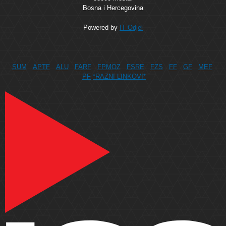
Bosna i Hercegovina
Powered by
IT Odjel
SUM
APTF
ALU
FARF
FPMOZ
FSRE
FZS
FF
GF
MEF
PF
*RAZNI LINKOVI*