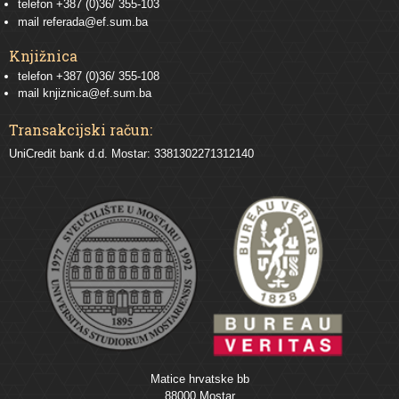
telefon
+387 (0)36/ 355-103
mail
referada@ef.sum.ba
Knjižnica
telefon +387 (0)36/ 355-108
mail
knjiznica@ef.sum.ba
Transakcijski račun:
UniCredit bank d.d. Mostar: 3381302271312140
Matice hrvatske bb
88000 Mostar