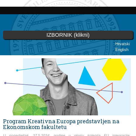
Skoči
na
glavni
sadržaj
IZBORNIK (klikni)
Hrvatski
English
Vi ste ovdje
Program Kreativna Europa predstavljen na
Ekonomskom fakultetu
U ponedjeljak, 27.5.2024. godine u okviru kolegija EU integracije