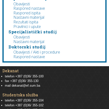
Obavijesti
Raspored nastave
Raspored ispita
Nastavni materijal
Rezultati ispita
Pravilnici i upute
Specijalistički studij
Obavijesti
Nastavni materijal
Doktorski studij
Obavijesti / Akti i procedure
Raspored nastave
Dekanat
telefon +387 (0)36/ 355-100
fax +387 (0)36/ 355-130
mail
dekanat@ef.sum.ba
Studentska služba
telefon
+387 (0)36/ 355-104
telefon
+387 (0)36/ 355-102