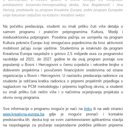
predstavnice bosansko-hercegovačkog deska, Ana Bogdanović i Ana
Herceg, predstavile su program Kreativne Europe, jedini program Europske
unije fokusiran isključivo na kulturni i kreativni sektor.
Na početku predavanja, studenti su imali priliku čuti više detalja o
samom programu i pratećim potprogramima Kultura, Mediji i
međusektorska potprogram. Posebna pažnja se usmjerila na program
Kultura pokreće Europu koji omogućava pojedincima da kroz aktivnosti
mobilnost jačaju svoje vještine. Studentima je istaknuto da program
Kreativna Europa raspolaže s gotovo 2,5 milijarde eura za programsko
razdoblje od 2021. do 2027. godine te da ovaj program postaje sve
popularniji u Bosni i Hercegovini o čemu svjedoče i rekordne brojke o
dobivenim projektima i povučenim financijskim sredstvima od strane
organizacija u Bosni i Hercegovini. U nastavku predavanja radionice za
studente je održana kratka radionica o pripremi projektnih prijedloga s
naglaskom na PCM metodologiju i pripremu logičkog okvira, a studenti
su imali priliku čuti nešto više i o načinima ocjenjivanja projekata u
okviru ovog programa.
Sve informacije o programu moguće je naći na
linku
ili na web stranici
www.kreativna-europa.ba
gdje je moguće pronaći i kontakte
predstavnika bh. deska koji se svim zainteresiranim aplikantima stavlja
na raspolaganje za pružanje savjetodavne podrške prilikom pripreme