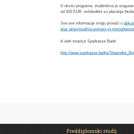
U okviru programa, studentima je osigura
od 420 EUR, oslobođeni su plaćanja školar
Sve ove informacije mogu pronaći u
dokum
graz.at/en/stud/incoming/s-in-mprog/besto
ili web stranice Sparkasse Bank
http://www.sparkasse.ba/bs/Stipendija_Be
Preddiplomski studij