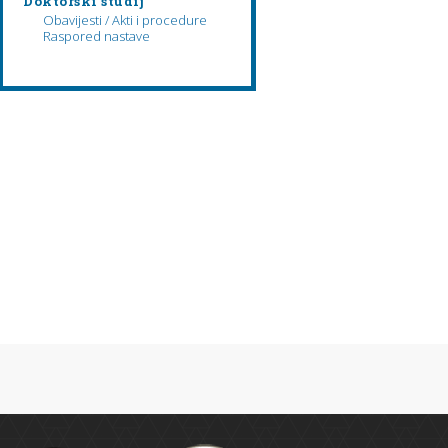
Doktorski studij
Obavijesti / Akti i procedure
Raspored nastave