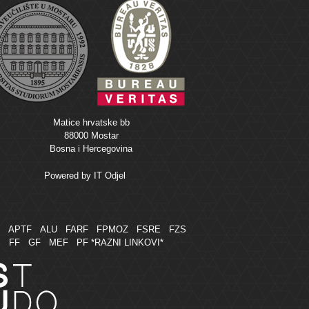
Matice hrvatske bb
88000 Mostar
Bosna i Hercegovina
Powered by
IT Odjel
M
APTF
ALU
FARF
FPMOZ
FSRE
FZS
FF
GF
MEF
PF
*RAZNI LINKOVI*