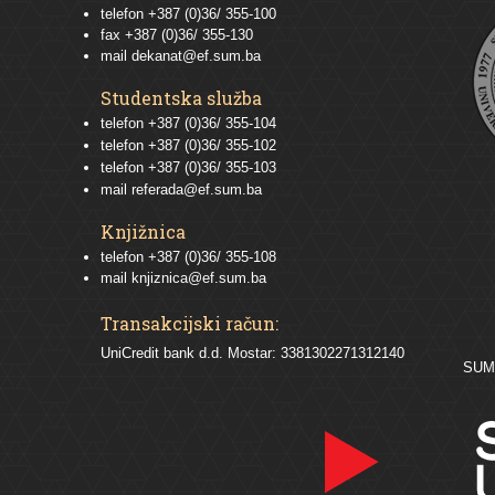
telefon +387 (0)36/ 355-100
fax +387 (0)36/ 355-130
mail
dekanat@ef.sum.ba
Studentska služba
telefon
+387 (0)36/ 355-104
telefon
+387 (0)36/ 355-102
telefon
+387 (0)36/ 355-103
mail
referada@ef.sum.ba
Knjižnica
telefon +387 (0)36/ 355-108
mail
knjiznica@ef.sum.ba
Transakcijski račun:
UniCredit bank d.d. Mostar: 3381302271312140
SU