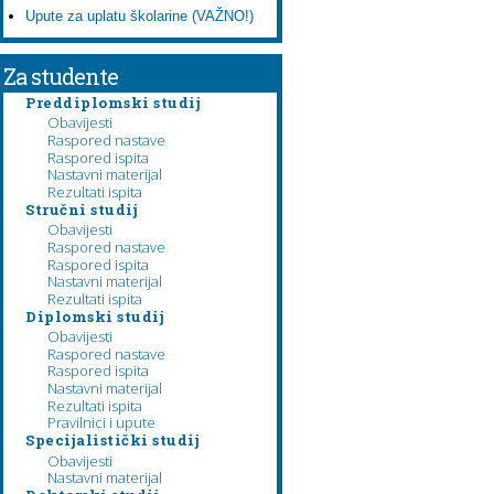
Upute za uplatu školarine (VAŽNO!)
Za studente
Preddiplomski studij
Obavijesti
Raspored nastave
Raspored ispita
Nastavni materijal
Rezultati ispita
Stručni studij
Obavijesti
Raspored nastave
Raspored ispita
Nastavni materijal
Rezultati ispita
Diplomski studij
Obavijesti
Raspored nastave
Raspored ispita
Nastavni materijal
Rezultati ispita
Pravilnici i upute
Specijalistički studij
Obavijesti
Nastavni materijal