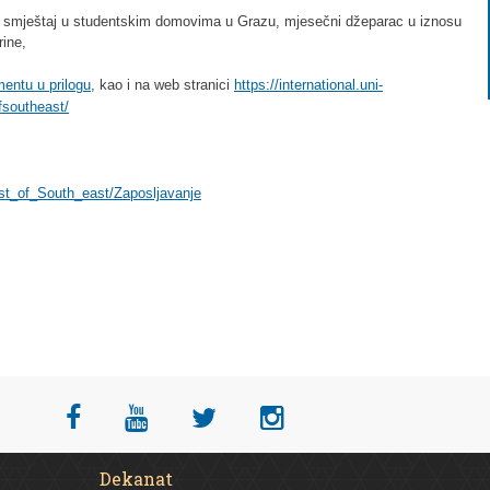
n smještaj u studentskim domovima u Grazu, mjesečni džeparac u iznosu
ine,
entu u prilogu
, kao i na web stranici
https://international.uni-
fsoutheast/
st_of_South_east/Zaposljavanje
Dekanat