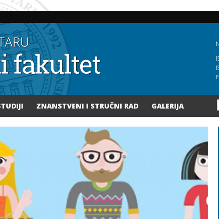
Skoči
na
glavni
sadržaj
N
I
I
I
STUDIJI
ZNANSTVENI I STRUČNI RAD
GALERIJA