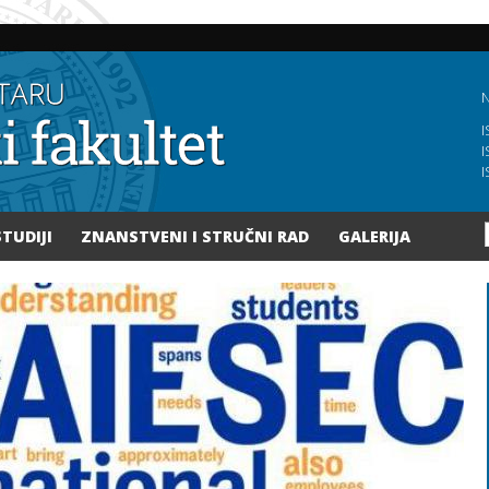
Skoči
na
glavni
sadržaj
N
I
I
I
STUDIJI
ZNANSTVENI I STRUČNI RAD
GALERIJA