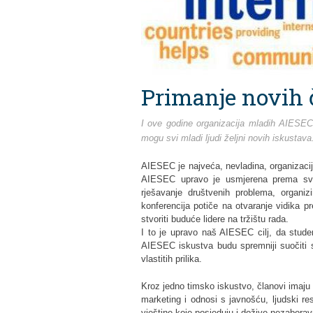
Primanje novih
I ove godine organizacija mladih AIESEC 
mogu svi mladi ljudi željni novih iskustava
AIESEC je najveća, nevladina, organizacij
AIESEC upravo je usmjerena prema svim
rješavanje društvenih problema, organizir
konferencija potiče na otvaranje vidika pr
stvoriti buduće lidere na tržištu rada.
I to je upravo naš AIESEC cilj, da student
AIESEC iskustva budu spremniji suočiti s
vlastitih prilika.
Kroz jedno timsko iskustvo, članovi imaju 
marketing i odnosi s javnošću, ljudski res
vještine koje posjeduju i dožive nezabor