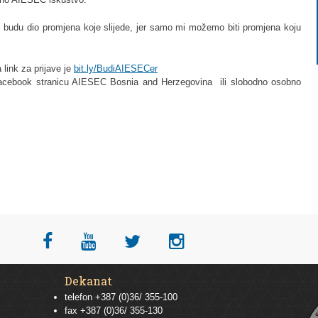
i budu dio promjena koje slijede, jer samo mi možemo biti promjena koju
 link za prijave je
bit.ly/BudiAIESECer
 facebook stranicu AIESEC Bosnia and Herzegovina ili slobodno osobno
Dekanat
telefon +387 (0)36/ 355-100
fax +387 (0)36/ 355-130