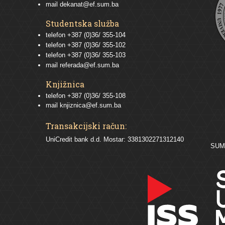
mail
dekanat@ef.sum.ba
Studentska služba
telefon
+387 (0)36/ 355-104
telefon
+387 (0)36/ 355-102
telefon
+387 (0)36/ 355-103
mail
referada@ef.sum.ba
Knjižnica
telefon +387 (0)36/ 355-108
mail
knjiznica@ef.sum.ba
Transakcijski račun:
UniCredit bank d.d. Mostar: 3381302271312140
SU