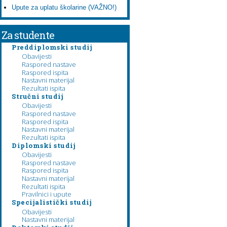
Upute za uplatu školarine (VAŽNO!)
Za studente
Preddiplomski studij
Obavijesti
Raspored nastave
Raspored ispita
Nastavni materijal
Rezultati ispita
Stručni studij
Obavijesti
Raspored nastave
Raspored ispita
Nastavni materijal
Rezultati ispita
Diplomski studij
Obavijesti
Raspored nastave
Raspored ispita
Nastavni materijal
Rezultati ispita
Pravilnici i upute
Specijalistički studij
Obavijesti
Nastavni materijal