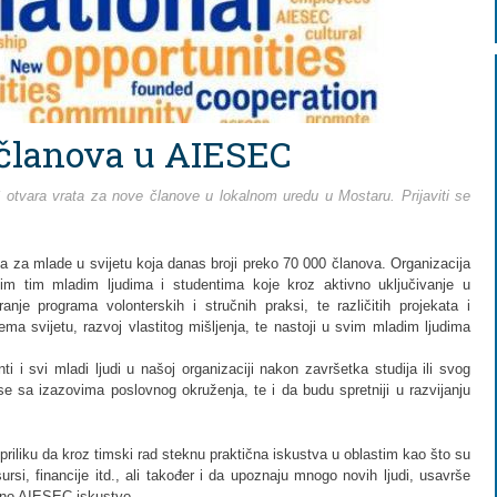
 članova u AIESEC
otvara vrata za nove članove u lokalnom uredu u Mostaru. Prijaviti se
.
a za mlade u svijetu koja danas broji preko 70 000 članova. Organizacija
 tim mladim ljudima i studentima koje kroz aktivno uključivanje u
anje programa volonterskih i stručnih praksi, te različitih projekata i
ema svijetu, razvoj vlastitog mišljenja, te nastoji u svim mladim ljudima
i i svi mladi ljudi u našoj organizaciji nakon završetka studija ili svog
e sa izazovima poslovnog okruženja, te i da budu spretniji u razvijanju
priliku da kroz timski rad steknu praktična iskustva u oblastim kao što su
ursi, financije itd., ali također i da upoznaju mnogo novih ljudi, usavrše
avno AIESEC iskustvo.