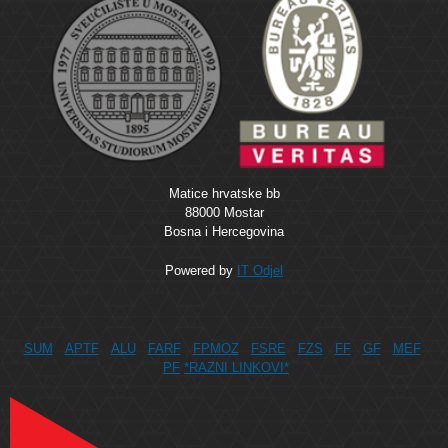
Matice hrvatske bb
88000 Mostar
Bosna i Hercegovina
Powered by
IT Odjel
SUM
APTF
ALU
FARF
FPMOZ
FSRE
FZS
FF
GF
MEF
PF
*RAZNI LINKOVI*