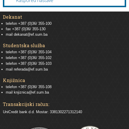
Raspored nastave
Dekanat
telefon +387 (0)36/ 355-100
fax +387 (0)36/ 355-130
mail
dekanat@ef.sum.ba
Studentska služba
telefon
+387 (0)36/ 355-104
telefon
+387 (0)36/ 355-102
telefon
+387 (0)36/ 355-103
mail
referada@ef.sum.ba
Knjižnica
telefon +387 (0)36/ 355-108
mail
knjiznica@ef.sum.ba
Transakcijski račun:
UniCredit bank d.d. Mostar: 3381302271312140