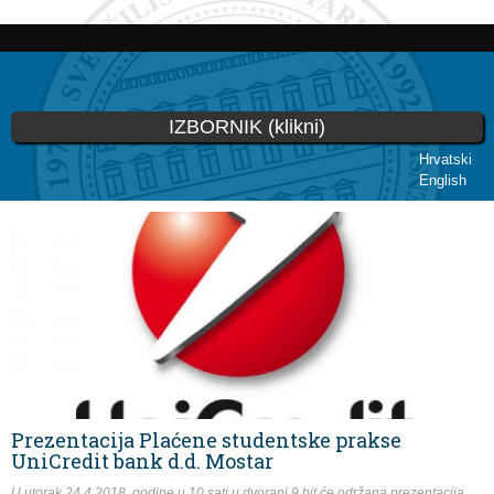
Skoči
na
glavni
sadržaj
IZBORNIK (klikni)
Hrvatski
English
Vi ste ovdje
Prezentacija Plaćene studentske prakse
UniCredit bank d.d. Mostar
U utorak 24.4.2018. godine u 10 sati u dvorani 9 bit će održana prezentacija